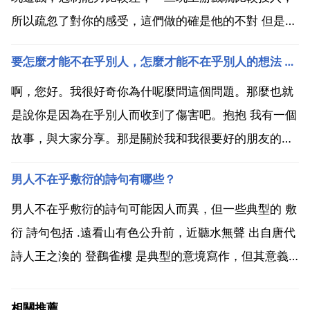
所以疏忽了對你的感受，這們做的確是他的不對 但是並
不一定就代表她中在乎你 因為每個人都有自己的愛好，
要怎麼才能不在乎別人，怎麼才能不在乎別人的想法 怎麼讓自己不去在意那麼多
而他的愛好就是玩遊戲，我個人覺得你應該找個時間跟
他好好溝通一下，談談彼此之間的感受，告訴他，他在
啊，您好。我很好奇你為什呢麼問這個問題。那麼也就
玩遊戲...
是說你是因為在乎別人而收到了傷害吧。抱抱 我有一個
故事，與大家分享。那是關於我和我很要好的朋友的故
事。他是我的發小，從小就喜歡誇大自己的肢體動作來
男人不在乎敷衍的詩句有哪些？
引人注目。嘶 他應該是渴望得到別人注意與認同的。他
還非常任性，從小至今都如此。小時候他與他的父母吵
男人不在乎敷衍的詩句可能因人而異，但一些典型的 敷
架，離家...
衍 詩句包括 .遠看山有色公升前，近聽水無聲 出自唐代
詩人王之渙的 登鸛雀樓 是典型的意境寫作，但其意義
和形式相對簡單，坦滑較為常見，可能難以打動男人的
心。.天街小雨潤如酥，草色遙看近卻無 出自唐代詩人
相關推薦