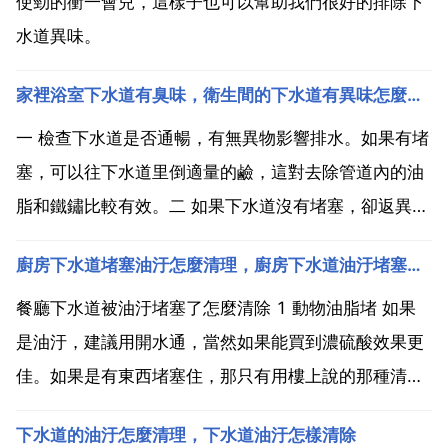
使勁的衝一會兒，這樣子也可以幫助我們很好的排除下
水道異味。
家裡浴室下水道有臭味，衛生間的下水道有異味怎麼辦？
一 檢查下水道是否通暢，有無異物影響排水。如果有堵
塞，可以往下水道里倒適量的鹼，這對去除管道內的油
脂和鐵鏽比較有效。二 如果下水道沒有堵塞，卻返異
味，可以利用水密封原理，用薄塑料袋裝上清水，封緊
廚房下水道堵塞油汙怎麼清理，廚房下水道油汙堵塞怎麼辦？
袋口，放在下水道的口上蓋嚴，起到封閉氣味的作用。
此外，最好同時保持下水道口的碗狀存水結構中存有清
餐廳下水道被油汙堵塞了怎麼清除 1 動物油脂堵 如果
水，這樣更...
是油汙，建議用開水通，當然如果能買到濃硫酸效果更
佳。如果是有東西堵塞住，那只有用樓上說的那種清理
管道的專用工具了。2 水泥堵 70 鹽酸是找不到的，35
下水道的油汙怎麼清理，下水道油汙怎樣清除
的到處都有賣的，可以試一下。裡面加少量一點麵粉，