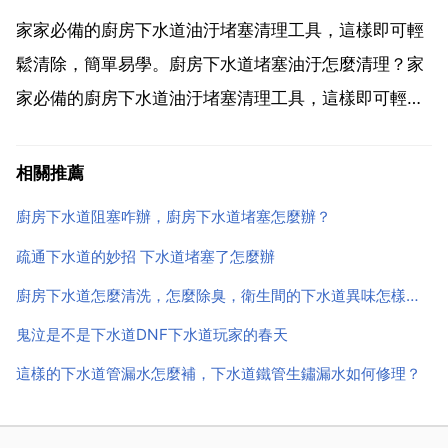
起緩蝕劑的作用，有烏洛托品最好。可以減輕對鋼鐵...
家家必備的廚房下水道油汙堵塞清理工具，這樣即可輕
鬆清除，簡單易學。廚房下水道堵塞油汙怎麼清理？家
家必備的廚房下水道油汙堵塞清理工具，這樣即可輕鬆
清除，簡單易學。用管道疏通劑好使，3分鐘霸道疏
通，不影響飯店正常營業 用燒鹼泡開水沖洗管道。針對
相關推薦
飯店，建議在菜池下面裝個過濾池 急，如何清理下水管
廚房下水道阻塞咋辦，廚房下水道堵塞怎麼辦？
道的油汙 ...
疏通下水道的妙招 下水道堵塞了怎麼辦
廚房下水道怎麼清洗，怎麼除臭，衛生間的下水道異味怎樣去除
鬼泣是不是下水道DNF下水道玩家的春天
這樣的下水道管漏水怎麼補，下水道鐵管生鏽漏水如何修理？