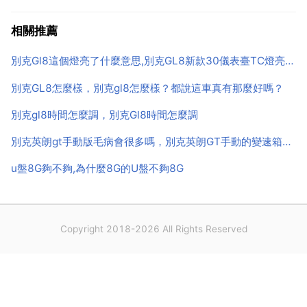
司機要求的速度合開關之後，不用踩油門踏板就自動地
保持車速，使車輛以固定的速度行駛。司機就不用再去
相關推薦
控制油門踏板，減輕了疲勞，同時減少了不必要的車速
別克Gl8這個燈亮了什麼意思,別克GL8新款30儀表臺TC燈亮什麼意思？
變化，可以...
別克GL8怎麼樣，別克gl8怎麼樣？都說這車真有那麼好嗎？
別克gl8時間怎麼調，別克Gl8時間怎麼調
別克英朗gt手動版毛病會很多嗎，別克英朗GT手動的變速箱有哪些通病？
u盤8G夠不夠,為什麼8G的U盤不夠8G
Copyright 2018-2026 All Rights Reserved