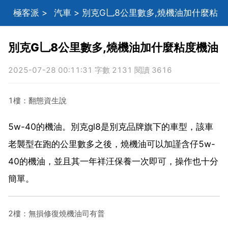
極客派
>
汽車
> 別克G乚8公里數多,燒機油加什麼粘
度機油
別克G乚8公里數多,燒機油加什麼粘度機油
2025-07-28 00:11:31 字數 2131 閱讀 3616
1樓：翻態資生說
5w-40的機油。別克gl8是別克品牌旗下的車型，該車
老襲型在跑的公里數多之後，燒機油可以加謹含仔5w-
40的機油，並且其一年祥汪保養一次即可，操作也十分
簡單。
2樓：無損修復燒機油司有普