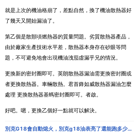
就是上次的機油格崩了，差點自然，換了機油散熱器好
了幾天又開始漏油了。
第乙個是散顫頃燃熱器的質量問題。劣質散熱器產品，
由於廠家生產技術水平差，散熱器本身存在砂眼等問
題，不可避免地會出現機油洩茄虛漏乎兄的情況。
更換新的密封圈即可。英朗散熱器漏油需更換密封圈或
者更換散熱器。車輛散熱。君首鋒如威散熱器漏油怎麼
處理 更換散熱器基螞密封圈即可。者啟。
好吧。嗯，更換乙個好一點就可以解決。
別克G18會自動熄火，別克g18油表亮了還能跑多少公里