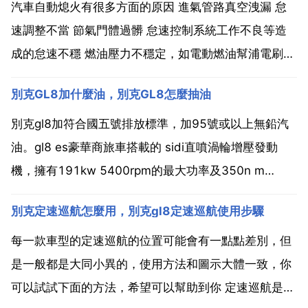
汽車自動熄火有很多方面的原因 進氣管路真空洩漏 怠
速調整不當 節氣門體過髒 怠速控制系統工作不良等造
成的怠速不穩 燃油壓力不穩定，如電動燃油幫浦電刷過
度磨褲段損或接觸不良等 egr 閥門阻塞或底部洩漏 燃油
別克GL8加什麼油，別克GL8怎麼抽油
幫浦繼電器 efi 繼電器 模態點火繼電器等工作不良 燃油
幫浦驅動電路 噴油器驅動電路等有接觸不良 ...
別克gl8加符合國五號排放標準，加95號或以上無鉛汽
油。gl8 es豪華商旅車搭載的 sidi直噴渦輪增壓發動
機，擁有191kw 5400rpm的最大功率及350n m
2000 5000rpm的峰值扭矩，升功率高達，擁有百公里
別克定速巡航怎麼用，別克gl8定速巡航使用步驟
加速9.3秒，百公里綜合油耗升的優異效能。全面符合
國家第六階段機動車汙染...
每一款車型的定速巡航的位置可能會有一點點差別，但
是一般都是大同小異的，使用方法和圖示大體一致，你
可以試試下面的方法，希望可以幫助到你 定速巡航是按