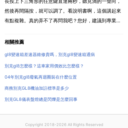
種。手zhi動變速箱主要由齒...
長按上下三角形的任意鍵直達兩秒，聽見滴的一聲向，
然後再間隔按，就可以調了。看說明書啊，這個講起來
有點複雜。真的弄不了再問我吧？您好，建議到專業的
維修店檢查處理。詳情請諮詢 400 111 1903 調整點
火正時步驟如下 轉動曲軸，觀察變速器殼體上的觀察
相關推薦
孔，使飛輪上的刻度線與殼體上的指標對齊，此時發
gl8變速箱差速器維修貴嗎，別克gl8變速箱通病
動...
別克gl8怎麼樣？這車家用價效比怎麼樣？
04年別克gl8廢氣再迴圈裝在什麼位置
商務別克GL8機油加註標準是多少
別克GL8儀表盤燈總是閃爍是怎麼回事
Copyright 2018-2026 All Rights Reserved