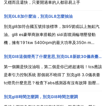
又穩而且還快，只要開過車的人都容易上手
別克GL8加什麼油，別克GL8怎麼抽油
別克gl8加符合國五號排放標準，加95號或以上無鉛汽
油。gl8 es豪華商旅車搭載的 sidi直噴渦輪增壓發動
機，擁有191kw 5400rpm的最大功率及350n m
2000 5000rpm的峰值扭矩，升功率高達，擁有百公里
別克Gl8這個燈亮了什麼意思,別克GL8新款30儀表臺TC燈亮什麼意思？
加速9.3秒，百公里綜合油耗升的優異效能。全面符合
國家第六階段機動車汙染...
第一個圖是快沒油啦，第二個是你已經超速啦！tcs應該
是牽引力控制系統 那個就不曉得了 別克gl8 3.0儀表臺
tc燈亮什麼意思？檢查下abs感測器有沒有故障 胎壓有
異常，或者更換輪胎 充氣後未重置胎壓 變速復箱 變速
別克gl8時間怎麼調，別克Gl8時間怎麼調
箱主制要指的是汽車的變bai速箱，分 du為手動 自動兩