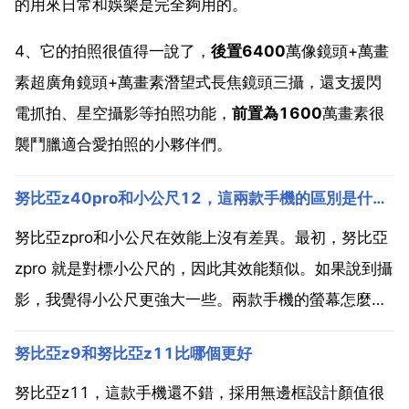
的用來日常和娛樂是完全夠用的。
4、它的拍照很值得一說了，
後置6400
萬像鏡頭+
萬畫
素超廣角鏡頭+
萬畫素潛望式長焦鏡頭三攝，還支援閃
電抓拍、星空攝影等拍照功能，
前置為1600
萬畫素很
襲鬥臘適合愛拍照的小夥伴們。
努比亞z40pro和小公尺12，這兩款手機的區別是什麼？
努比亞zpro和小公尺在效能上沒有差異。最初，努比亞
zpro 就是對標小公尺的，因此其效能類似。如果說到攝
影，我覺得小公尺更強大一些。兩款手機的螢幕怎麼
樣？努比亞zpro 採用英吋amoled曲面螢幕。中間有乙
努比亞z9和努比亞z11比哪個更好
個孔，支援hz螢幕重新整理速度，億種顏色和p寬顏色
範圍， nit峰值亮度，最大對比度。為萬到，背面為...
努比亞z11，這款手機還不錯，採用無邊框設計顏值很