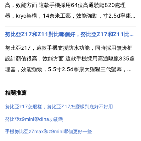
高，效能方面 這款手機採用64位高通驍龍820處理
器，kryo架構，14奈米工藝，效能強勁，寸2.5d寧康
大猩猩三代螢幕，色彩飽和度高達96 ppi達到403，省
努比亞Z17和Z11對比哪個好，努比亞Z17和Z11比哪個好
電耐用，大容量3000mah鋰電池。前置800萬有效畫
素，後置1600萬有效畫素，堆疊式...
努比亞z17，這款手機支援防水功能，同時採用無邊框
設計顏值很高，效能方面 這款手機採用高通驍龍835處
理器，效能強勁，5.5寸2.5d寧康大猩猩三代螢幕，色
彩飽和度高達96 ppi達到403，省電耐用，大容量
3200mah鋰電池。前置1600萬有效畫素，後置2300
相關推薦
萬有效畫素 1200萬，堆疊式影象...
努比亞z17怎麼樣，努比亞Z17怎麼樣到底好不好用
努比亞z9mini帶dlna功能嗎
手機努比亞z7max和z9mini哪個更好一些