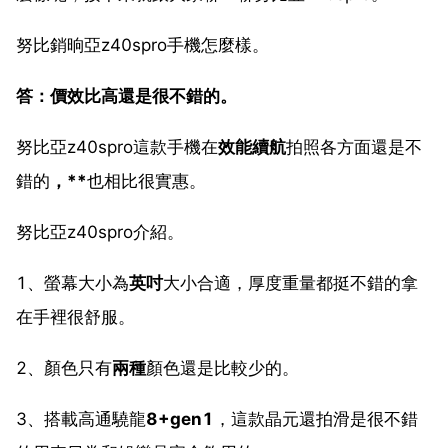
努比銷晌亞z40spro手機怎麼樣。
答：價效比高還是很不錯的。
努比亞z40spro這款手機在
效能續航
拍照各方面還是不
錯的
，**
也相比很實惠。
努比亞z40spro介紹。
1、螢幕大小為
英吋
大小合適，厚度重量都挺不錯的拿
在手裡很舒服。
2、顏色只有
兩種
顏色還是比較少的。
3、搭載高通驍龍
8+gen1
，這款晶元還拍滑是很不錯