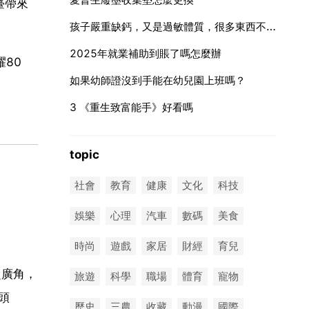
臺帶來
孩子嚴重缺鈣，又是過敏體質，很多東西不能吃，怎麼辦？
2025年就業補助到賬了嗎怎麼辦
耀80
如果幼師證沒到手能在幼兒園上班嗎？
3 《重生致富能手》好看嗎
topic
社會
教育
健康
文化
科技
娛樂
心理
汽車
數碼
美食
時尚
遊戲
家居
財經
育兒
超廣角，
旅遊
科學
職場
體育
寵物
頭
歷史
三農
收藏
動漫
國際