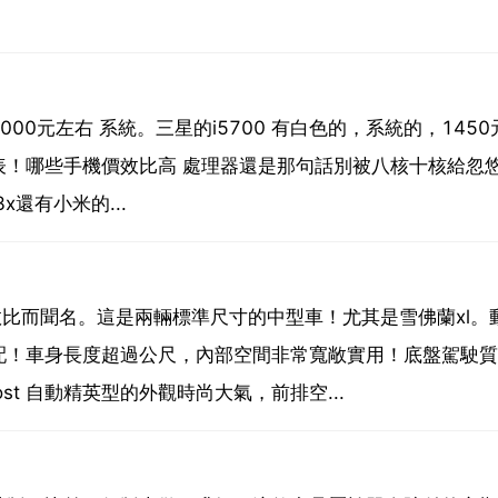
01 2000元左右 系統。三星的i5700 有白色的，系統的，145
表！哪些手機價效比高 處理器還是那句話別被八核十核給忽
還有小米的...
效比而聞名。這是兩輛標準尺寸的中型車！尤其是雪佛蘭xl。
配！車身長度超過公尺，內部空間非常寬敞實用！底盤駕駛質
st 自動精英型的外觀時尚大氣，前排空...