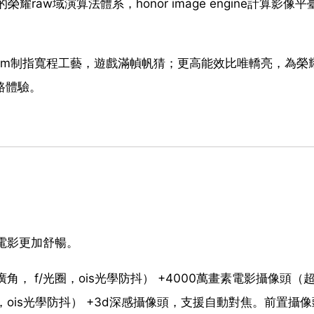
aw域演算法體系，honor image engine計算影像平
電4nm制指寬程工藝，遊戲滿幀帆猜；更高能效比唯轎亮，為榮
網路體驗。
電影更加舒暢。
， f/光圈，ois光學防抖） +4000萬畫素電影攝像頭（
光圈，ois光學防抖） +3d深感攝像頭，支援自動對焦。前置攝像