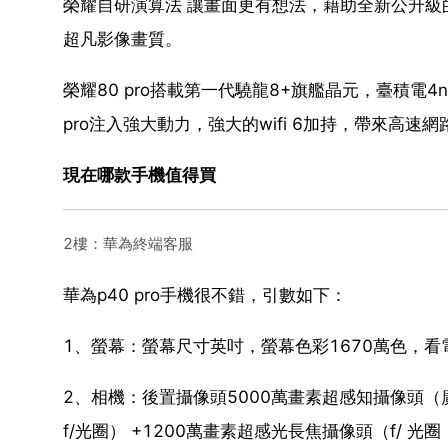
榮耀自研演算法 讓畫面更有想法，藉助全新公升級的榮耀r
超凡影像畫質。
榮耀80 pro搭載第一代驍龍8+旗艦晶元，臺積
pro注入強大動力，強大的wifi 6加持，帶來高速
現在哪款手機值得買
2樓：華為終端客服
華為p40 pro手機很不錯，引數如下：
1、螢幕：螢幕尺寸英吋，螢幕色彩1670萬色，看
2、相機：後置攝像頭5000萬畫素超感知攝像頭（廣角
f/光圈） +1200萬畫素超感光長焦攝像頭（f/ 