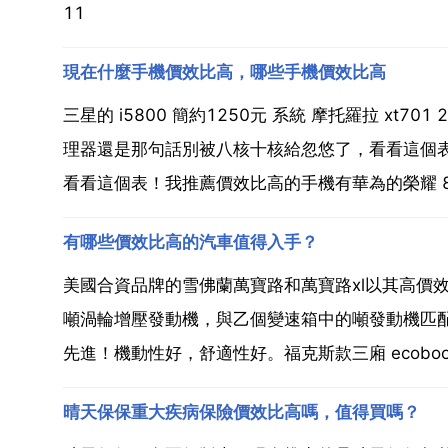
11
現在什麼手機價效比高，哪些手機價效比高
三星的 i5800 簡約1250元 系統 摩托羅拉 xt7
理器還是那句話別被八核十核給忽悠了，看看這個
看看這個表！我推薦價效比高的手機有華為的榮耀 8x
有哪些價效比高的汽車值得入手？
美國合資品牌的雪佛蘭萬寶路和萬寶路xl以其高價
噸渦輪增壓發動機，與乙個變速箱中的噸發動機匹
先進！機動性好，舒適性好。福克斯款三廂 ecoboo
晴天保保重大疾病保險價效比高嗎，值得買嗎？