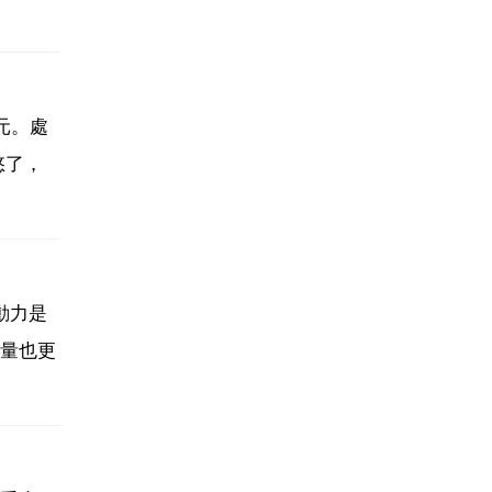
0元。處
悠了，
動力是
量也更