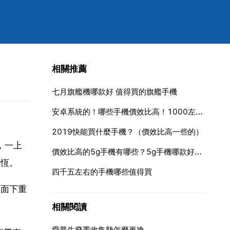
相關推薦
七月旗艦機哪款好 值得買的旗艦手機
安卓系統的！哪些手機價效比高！1000左右的相素較好全觸屏最好有閃光燈
2019快能買什麼手機？（價效比高一些的）
，一上
價效比高的5g手機有哪些？5g手機哪款好用價效比高
永恆。
四千五左右的手機哪些值得買
畫面下重
相關閱讀
愛普生廢墨收集墊怎麼更換