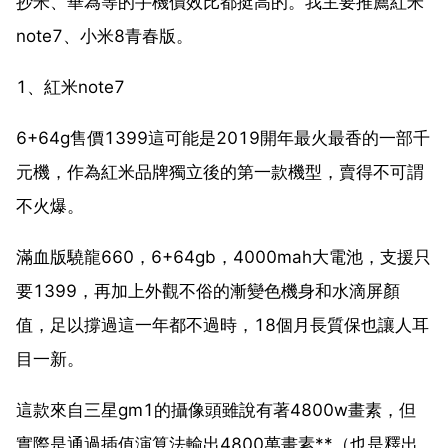
抄米、華為等的手機價效比都挺高的。我主要推薦紅米
note7、小米8青春版。
1、紅米note7
6+64g售價1399這可能是2019開年最火最香的一部千
元機，作為紅米品牌獨立後的第一款機型，賣得不可謂
不火爆。
滿血版驍龍660，6+64gb，4000mah大電池，支援只
要1399，再加上外觀不俗的漸變色機身和水滴屏顏
值，足以撐過這一年都不過時，18個月長質保也讓人耳
目一新。
這款來自三星gm1的攝像頭雖說有著4800w畫素，但
實際是通過插值演算法輸出4800萬畫素**（也是釋出