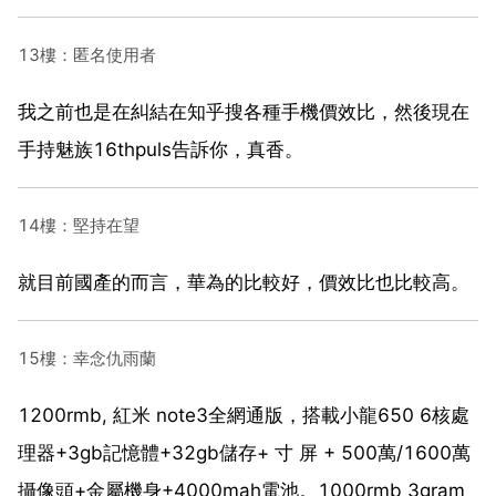
13樓：匿名使用者
我之前也是在糾結在知乎搜各種手機價效比，然後現在
手持魅族16thpuls告訴你，真香。
14樓：堅持在望
就目前國產的而言，華為的比較好，價效比也比較高。
15樓：幸念仇雨蘭
1200rmb, 紅米 note3全網通版，搭載小龍650 6核處
理器+3gb記憶體+32gb儲存+ 寸 屏 + 500萬/1600萬
攝像頭+金屬機身+4000mah電池。1000rmb 3gram