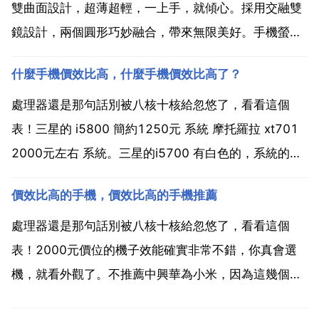
雙曲面設計，超薄超輕，一上手，就傾心。採用交融雙
鏡設計，兩個圓形巧妙融合，帶來無限美好。手機螢幕
規格，10億色彩，光彩照人，螢幕最高支援120hz重新
什麼手機價效比高，什麼手機價效比高了？
整理率，不同應用介面及遊戲畫面下重新整理率可能略
有不同，支援1920hz，高頻pwm調光，低亮調光，...
處理器還是那句話別被八核十核給忽悠了，看看這個
表！三星的 i5800 簡約1250元 系統 摩托羅拉 xt701
2000元左右 系統。三星的i5700 有白色的，系統的，
1450元。什麼手機價效比高了？處理器還是那句話別
價效比高的手機，價效比高的手機推薦
被八核十核給忽悠了，看看這個表！三星的 i5800 簡約
1250元 系統 摩托...
處理器還是那句話別被八核十核給忽悠了，看看這個
表！2000元價位的機子效能確實非常不錯，你真會選
機，就看外觀了。不推薦中興華為小米，因為這幾個品
牌的機子外觀很相似，那外觀造型對比市面上的雜牌機