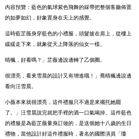
內容預覽：藍色的氣球紫色飛舞的綵帶把整個客廳佈置
的如夢如幻，好象置身在天上的感覺。
這時藍芷薇身穿藍色的小禮服，頭髮披在肩上，從樓上
緩緩走下來，就象從天上降落的仙女一樣。
晴楓，好看嗎？」芷薇邊說邊轉了乙個圈。
很漂亮，看來雪晨的設計又有增進哦！」喬晴楓邊說邊
看向汪雪晨。
小薇本來就很漂亮，這件禮服只不過是來襯托她罷
了。」汪雪晨說完就把手裡的酒一口氣喝掉。這件藍色
的禮服是為藍芷薇量身訂做的，是送個她十八歲的生日
禮物，當他設計好這件禮服時，著名的國際演員「瓊