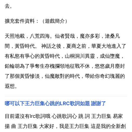
去。
擴充套件資料：（遊戲簡介）
天照地載，八荒四海。仙者賢哉，魔亦多彩，滄桑凡
間，黃昏時代。 神話之後，夏商之前，華夏大地進入了
有私慾有爭心的黃昏時代，山桐洞川異靈，成仙墮魔，
鉛輪胡為了爭奪生存槐攔領地征戰不休，悠悠歲月塵封
了那個黃昏慘淡，仙魔敵對的時代，帶給你奇幻瑰麗的
遐想。
哪可以下王力巨集心跳的LRC歌詞如題 謝謝了
目前還沒有lrc歌詞哦 心跳歌詞心 跳 詞 王力巨集 易家
揚 曲 王力巨集 大家好，我是王力巨集 這是我的全新創