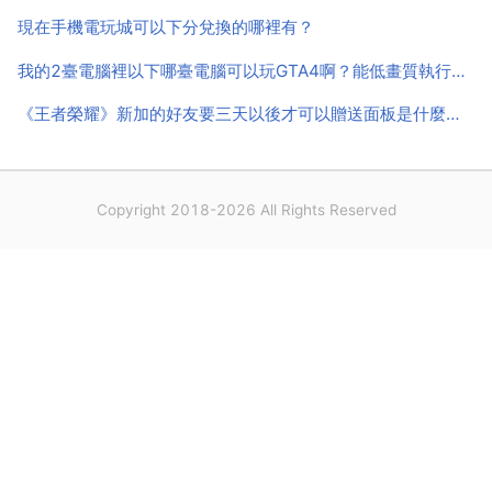
創造出利潤的 你可以去馬連道看看，有家設計公司 正
現在手機電玩城可以下分兌換的哪裡有？
上品牌 ...
我的2臺電腦裡以下哪臺電腦可以玩GTA4啊？能低畫質執行也可以
《王者榮耀》新加的好友要三天以後才可以贈送面板是什麼意思
Copyright 2018-2026 All Rights Reserved