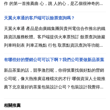
作 的第一首推薦曲 心，跳 人的心，是乙個很神奇的東
西 可以帶來無限的喜悅或無限的傷痛 start 想跟我吵架
天翼火車通的客戶端可以餘票查詢嗎？
我沒那麼無聊 不懂得道歉 我沒那麼聰明 好像要回到我
們的原點 ho ho oh 你...
天翼火車通 產品是由廣鐵集團與貴州電信合作推出的鐵
路資訊服務軟體。客戶端提供火車票預訂 餘票查詢旅巖
列車時刻表 列車正晚點 行包 取票點資訊查詢等功能。
使用者可在手機上輕鬆實現車票預訂。天翼火車通 適用
有哪些好的營銷公司可以下啊？我們公司要做新品茶葉
於電信清襲天翼手機及移動 聯通手機客戶 移動 聯通和
外省天翼手機使用者可以使用除車票預訂 餘票查詢以...
新品茶葉的話，競爭激烈呢，你得慎重找個好點的營銷
公司呢，像大熱推廣這種檔次的才行 哪個資深人士能推
薦下北京最好的茶葉包裝設計公司？包裝設計我覺得還
是共振的不錯，他們的創意獨特，細節把握完美。並且
是帶動銷售的設計，應該會對你公司有巨大幫助的，能
相關推薦