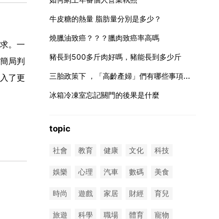
牛皮糖的熱量 脂肪量分別是多少？
燒臘油致癌？？？臘肉致癌率高嗎
求。一
豬長到500多斤肉好嗎，豬能長到多少斤
簡局判
三胎政策下 ，「高齡產婦」們有哪些事項需要注意？
入了更
冰箱冷凍室忘記關門的後果是什麼
topic
社會
教育
健康
文化
科技
娛樂
心理
汽車
數碼
美食
時尚
遊戲
家居
財經
育兒
旅遊
科學
職場
體育
寵物