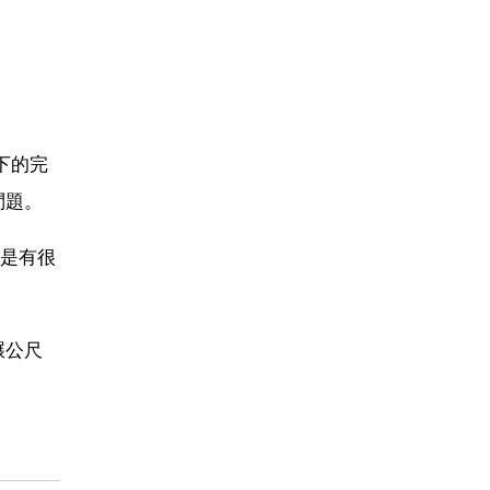
下的完
問題。
是有很
碾公尺