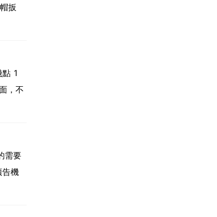
帽扳
點 1
面，不
的需要
廣告機