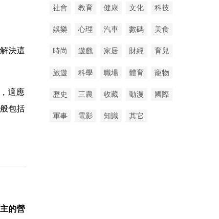
社會
教育
健康
文化
科技
娛樂
心理
汽車
數碼
美食
解決這
時尚
遊戲
家居
財經
育兒
旅遊
科學
職場
體育
寵物
劃，適應
歷史
三農
收藏
動漫
國際
般包括
軍事
電影
知識
其它
主的營