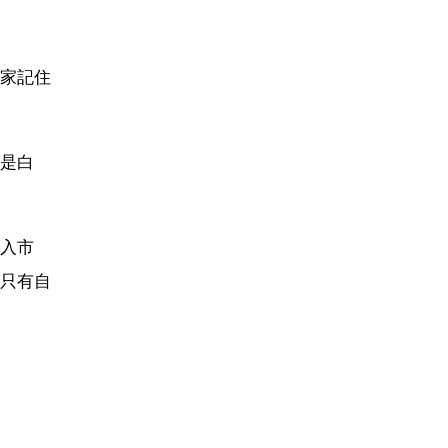
家記住
是白
入市
只有自