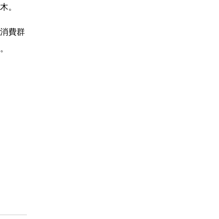
木。
消費群
。