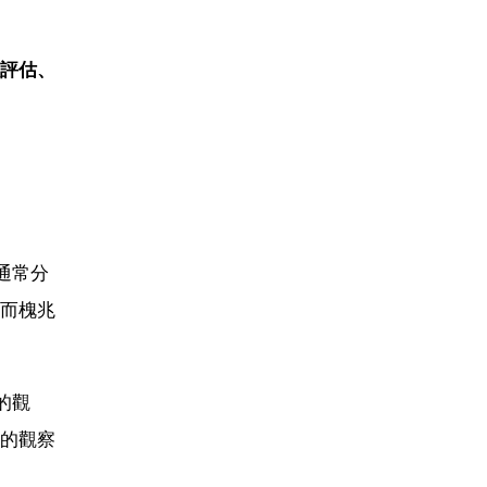
評估、
通常分
而槐兆
的觀
的觀察