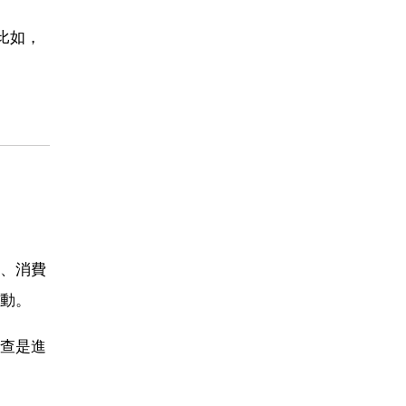
比如，
、消費
動。
查是進