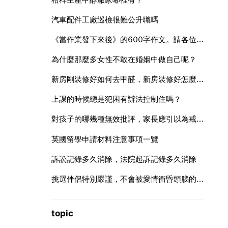
汽車配件工廠巡檢很難公升職嗎
《當作業發下來後》的600字作文。請各位學霸幫幫忙
為什麼那麼多女性不敢在婚姻中做自己呢？
新房剛裝修好如何去甲醛，新房裝修好怎麼去甲醛
上課的時候總是犯困有辦法控制住嗎？
對孩子的哪幾種無效批評，家長應引以為戒呢？
英國留學申請材料注意事項一覽
訴訟記錄多久消除，法院起訴記錄多久消除
挑選伴侶特別嚴謹，不會被愛情衝昏頭腦的星座，你知道嗎？
topic