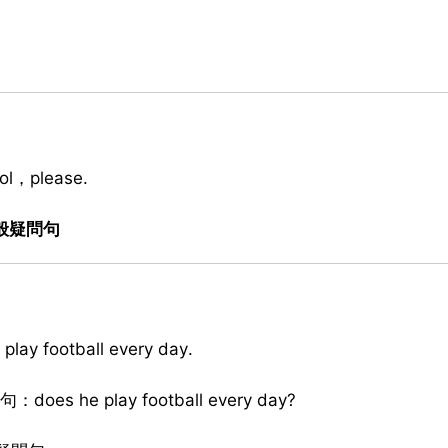
ol，please.
和一般疑問句
ootball every day.
句：does he play football every day?