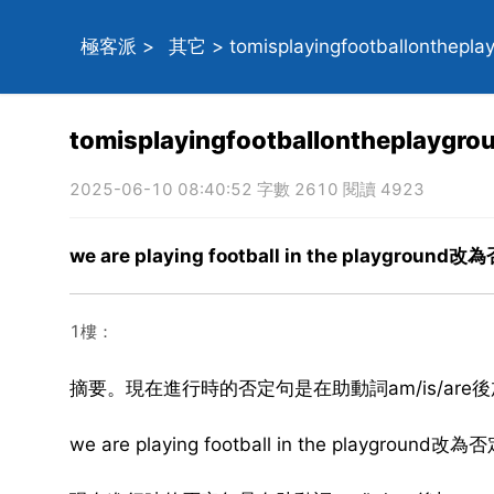
極客派
>
其它
> tomisplayingfootballonthe
tomisplayingfootballontheplay
2025-06-10 08:40:52 字數 2610 閱讀 4923
we are playing football in the playground
1樓：
摘要。現在進行時的否定句是在助動詞am/is/are後加
we are playing football in the playground改