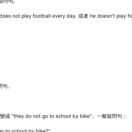
一般疑問句。
 football every day. 或者 he doesn't play foo
疑問句。
y do not go to school by bike"。一般疑問句：
 school by bike?"