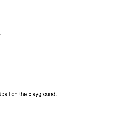
句。
l on the playground.
句。