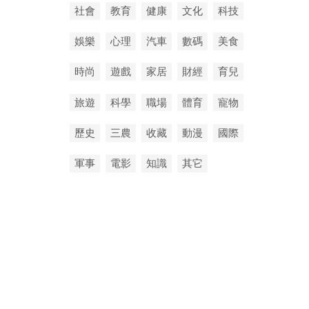
社會
教育
健康
文化
科技
娛樂
心理
汽車
數碼
美食
時尚
遊戲
家居
財經
育兒
旅遊
科學
職場
體育
寵物
歷史
三農
收藏
動漫
國際
軍事
電影
知識
其它