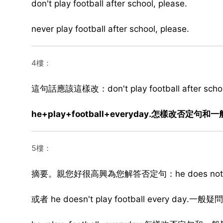
don't play football after school, please.
never play football after school, please.
4樓：
這句話應該這樣改：don't play football after scho
he+play+football+everyday.怎樣改否定句
5樓：
摘要。親您好很高興為您解答否定句：he does not play f
或者 he doesn't play football every day.一般疑問