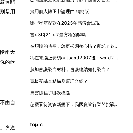
麼有關
則是用
實用個人轉正申請理由 精簡版
哪些星座配對在2025年感情會出現
當x 3時21 x 7是方程的解嗎
在煩惱的時候，怎麼樣調整心情？拜託了各位 謝謝
陰雨天
我在電腦上安裝autocad2007後，ward2007就打不開了，怎麼辦
你的飲
參加會議發言材料，會議總結如何發言？
盲板閥基本結構及原理介紹？
馬雲抓住了哪次機遇
不由自
怎麼看待資管新規下，我國資管行業的挑戰和突圍方向？
topic
。會這