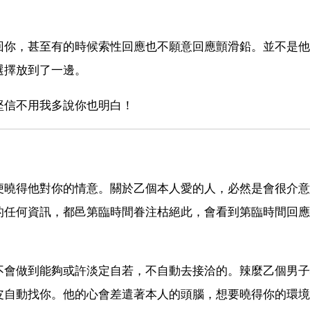
回你，甚至有的時候索性回應也不願意回應顫滑鉛。並不是他
選擇放到了一邊。
堅信不用我多說你也明白！
便曉得他對你的情意。關於乙個本人愛的人，必然是會很介意
的任何資訊，都邑第臨時間眷注枯絕此，會看到第臨時間回應
不會做到能夠或許淡定自若，不自動去接洽的。辣麼乙個男子
皮自動找你。他的心會差遣著本人的頭腦，想要曉得你的環境