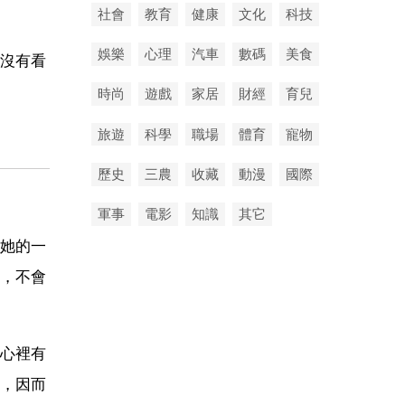
社會
教育
健康
文化
科技
娛樂
心理
汽車
數碼
美食
沒有看
時尚
遊戲
家居
財經
育兒
旅遊
科學
職場
體育
寵物
歷史
三農
收藏
動漫
國際
軍事
電影
知識
其它
她的一
，不會
心裡有
，因而