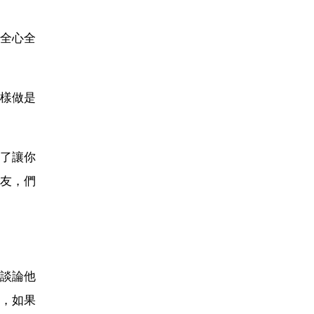
全心全
樣做是
了讓你
友，們
談論他
，如果