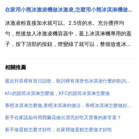
梅煮酒味 香草味。這三種味道都很好吃，各有各的味
在家用小熊冰激凌機做冰激凌,怎麼用小熊冰淇淋機做巧克力冰淇淋
道。茅臺冰淇淋的口味詳細介紹如下 .經典原味 新增優
質鮮奶，含量比較大，新增稀忌廉和 貴州茅臺，帶來滿
冰激凌粉直接加水就可以。2.5倍的水。充分攪拌均
滿的...
勻，然後放入冰激凌機容器中，蓋上冰淇淋機專用的蓋
子，按下頂部的按鈕，燈變綠了就可以，整個放進冰箱
冷凍室。幾小時後就好了。插問一句，那個好用嗎 我也
想買呢 怎麼用小熊冰淇淋機做巧克力冰淇淋 方法及步
相關推薦
驟 製作冰淇淋前將冷凍桶垂直放在急凍箱冷凍8小時以
最近抖音裡有首日語歌，歌詞裡有漢堡包冰淇凌什麼的歌詞，這是哪
上，取...
kfc的甜筒冰淇淋怎麼做，KFC的甜筒冰淇淋怎麼做
香橙冰淇淋怎麼做,香橙冰淇淋的做法，香橙冰淇淋怎麼做好吃，香橙
新手在家該如何用西蘭花做出漂亮好吃又營養的家常菜？
新手做蛋糕怎麼才好吃，在家裡做蛋糕怎麼做才好吃