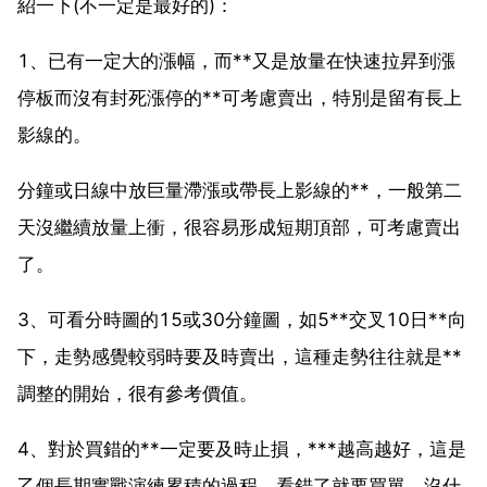
紹一下(不一定是最好的)：
1、已有一定大的漲幅，而**又是放量在快速拉昇到漲
停板而沒有封死漲停的**可考慮賣出，特別是留有長上
影線的。
分鐘或日線中放巨量滯漲或帶長上影線的**，一般第二
天沒繼續放量上衝，很容易形成短期頂部，可考慮賣出
了。
3、可看分時圖的15或30分鐘圖，如5**交叉10日**向
下，走勢感覺較弱時要及時賣出，這種走勢往往就是**
調整的開始，很有參考價值。
4、對於買錯的**一定要及時止損，***越高越好，這是
乙個長期實戰演練累積的過程，看錯了就要買單，沒什