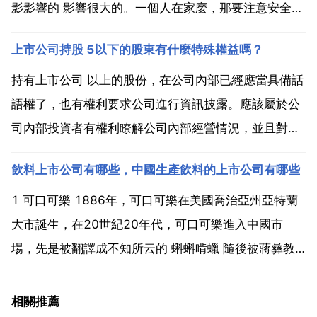
影影響的 影響很大的。一個人在家麼，那要注意安全
啊！你是一個女人吧，很孤單，很寂寞麼？不要幹出讓
上市公司持股 5以下的股東有什麼特殊權益嗎？
自己後悔的事啊，一個人偶爾享受一下休閒自得沒人打
擾的生活不是挺好的麼？可以晒晒太陽看看書，好好睡
持有上市公司 以上的股份，在公司內部已經應當具備話
一覺睡到自然...
語權了，也有權利要求公司進行資訊披露。應該屬於公
司內部投資者有權利瞭解公司內部經營情況，並且對公
司的經營管理進行一定的干預，當然了也是具備一定的
飲料上市公司有哪些，中國生產飲料的上市公司有哪些
投票權的。上市公司本身股份非常分散，上市公司並不
像是普通個人創立的 個人成立的 擬持有 的股份，那你
1 可口可樂 1886年，可口可樂在美國喬治亞州亞特蘭
可能只...
大市誕生，在20世紀20年代，可口可樂進入中國市
場，先是被翻譯成不知所云的 蝌蝌啃蠟 隨後被蔣彝教
授翻譯的 可口可樂 所代替。2 百事可樂 誕生於19世紀
90年代，由美國北卡羅萊納州藥劑師caleb bradham製
相關推薦