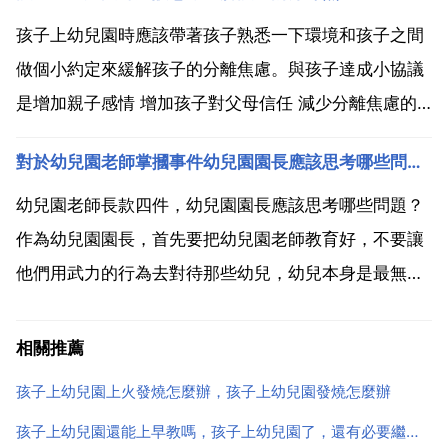
做人。學畫畫。要學的知識很多。對幼兒園的孩子來
說，意義還是很重大。幼兒園的作用是什麼？幼兒園的
孩子上幼兒園時應該帶著孩子熟悉一下環境和孩子之間
作用 1 為解...
做個小約定來緩解孩子的分離焦慮。與孩子達成小協議
是增加親子感情 增加孩子對父母信任 減少分離焦慮的
重要途徑，前提是父母必須嚴格遵守與孩子達成的協
對於幼兒園老師掌摑事件幼兒園園長應該思考哪些問題？
議。一旦孩子對父母培養了這種意識和信任，在去幼兒
園前聽到媽媽說 下午媽媽會回來接你 時，就會有一種
幼兒園老師長款四件，幼兒園園長應該思考哪些問題？
安心感，分...
作為幼兒園園長，首先要把幼兒園老師教育好，不要讓
他們用武力的行為去對待那些幼兒，幼兒本身是最無
辜，最小最沒有反抗能力的對待他們，要像對待自己的
孩子一樣。整頓自己的師資隊伍，把那些沒有責任心，
相關推薦
不管孩子的人及時清退。這種情況必須要進行相應的溝
孩子上幼兒園上火發燒怎麼辦，孩子上幼兒園發燒怎麼辦
通和處理，進行...
孩子上幼兒園還能上早教嗎，孩子上幼兒園了，還有必要繼續上早教班嗎？