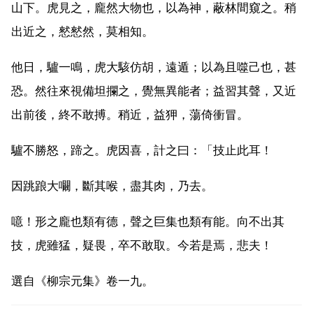
山下。虎見之，龐然大物也，以為神，蔽林間窺之。稍
出近之，憖憖然，莫相知。
他日，驢一鳴，虎大駭仿胡，遠遁；以為且噬己也，甚
恐。然往來視備坦攔之，覺無異能者；益習其聲，又近
出前後，終不敢搏。稍近，益狎，蕩倚衝冒。
驢不勝怒，蹄之。虎因喜，計之曰：「技止此耳！
因跳踉大㘚，斷其喉，盡其肉，乃去。
噫！形之龐也類有德，聲之巨集也類有能。向不出其
技，虎雖猛，疑畏，卒不敢取。今若是焉，悲夫！
選自《柳宗元集》卷一九。