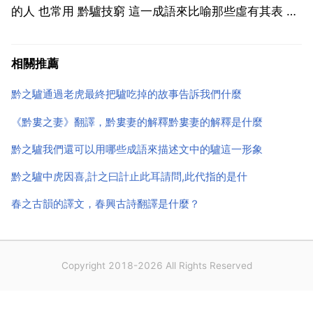
的人 也常用 黔驢技窮 這一成語來比喻那些虛有其表 本
領有限的人。但我認為這個故事中的 黔之驢 是一個犧
牲品，是一個慘死在 好事者 黔之人 和 黔之虎 手下的無
相關推薦
辜者。可悲的是，它死了，不僅沒有得到人們的...
黔之驢通過老虎最終把驢吃掉的故事告訴我們什麼
《黔婁之妻》翻譯，黔婁妻的解釋黔婁妻的解釋是什麼
黔之驢我們還可以用哪些成語來描述文中的驢這一形象
黔之驢中虎因喜,計之曰計止此耳請問,此代指的是什
春之古韻的譯文，春興古詩翻譯是什麼？
Copyright 2018-2026 All Rights Reserved