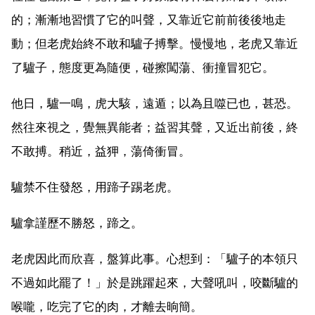
的；漸漸地習慣了它的叫聲，又靠近它前前後後地走
動；但老虎始終不敢和驢子搏擊。慢慢地，老虎又靠近
了驢子，態度更為隨便，碰擦闖蕩、衝撞冒犯它。
他日，驢一鳴，虎大駭，遠遁；以為且噬已也，甚恐。
然往來視之，覺無異能者；益習其聲，又近出前後，終
不敢搏。稍近，益狎，蕩倚衝冒。
驢禁不住發怒，用蹄子踢老虎。
驢拿謹歷不勝怒，蹄之。
老虎因此而欣喜，盤算此事。心想到：「驢子的本領只
不過如此罷了！」於是跳躍起來，大聲吼叫，咬斷驢的
喉嚨，吃完了它的肉，才離去晌簡。