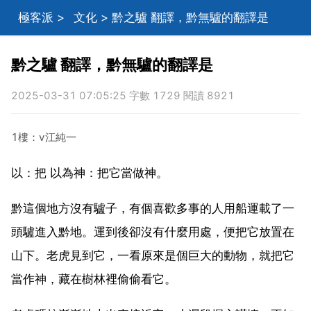
極客派
>
文化
> 黔之驢 翻譯，黔無驢的翻譯是
黔之驢 翻譯，黔無驢的翻譯是
2025-03-31 07:05:25 字數 1729 閱讀 8921
1樓：v江純一
以：把 以為神：把它當做神。
黔這個地方沒有驢子，有個喜歡多事的人用船運載了一
頭驢進入黔地。運到後卻沒有什麼用處，便把它放置在
山下。老虎見到它，一看原來是個巨大的動物，就把它
當作神，藏在樹林裡偷偷看它。