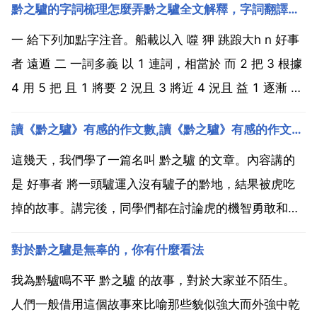
黔之驢的字詞梳理怎麼弄黔之驢全文解釋，字詞翻譯，文章主題
一 給下列加點字注音。船載以入 噬 狎 跳踉大h n 好事
者 遠遁 二 一詞多義 以 1 連詞，相當於 而 2 把 3 根據
4 用 5 把 且 1 將要 2 況且 3 將近 4 況且 益 1 逐漸 2
更加 3 好處 因 1 因此 2 於是 三 重點字釋義 黔無驢，
讀《黔之驢》有感的作文數,讀《黔之驢》有感的作文500字數
有好事者船載以入。至則無可用，放...
這幾天，我們學了一篇名叫 黔之驢 的文章。內容講的
是 好事者 將一頭驢運入沒有驢子的黔地，結果被虎吃
掉的故事。講完後，同學們都在討論虎的機智勇敢和驢
的愚蠢，我想的卻是什麼造成了驢的悲劇 首先，是好事
對於黔之驢是無辜的，你有什麼看法
者用船把驢運入黔地，至則無可用，放之山下。然後就
是虎懼驢 虎識驢 虎戲驢 虎吃驢。不難看出 起因是好
我為黔驢鳴不平 黔之驢 的故事，對於大家並不陌生。
事...
人們一般借用這個故事來比喻那些貌似強大而外強中乾