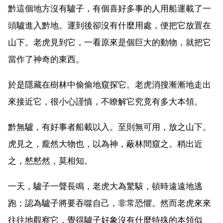
黔這個地方沒有驢子，有個喜好多事的人用船運載了一
頭驢進入黔地。運到後卻沒有什麼用處，便把它放置在
山下。老虎見到它，一看原來是個巨大的動物，就把它
當作了神奇的東西。
於是隱藏在樹林中偷偷地窺探它。老虎消搜漸漸地走出
來接近它，很小心謹慎，不瞭解它究竟有多大本領。
黔無驢，有好事者船載以入。至則無可用，放之山下。
虎見之，龐然大物也，以為神，蔽林間窺之。稍出近
之，憖憖然，莫相知。
一天，驢子一聲長鳴，老虎大為驚駭，頓時遠遠地逃
跑；認為驢子將要吞噬自己，非常恐懼。然而老虎來來
往往地觀察它，覺得驢子好象沒有什麼特殊的本領似