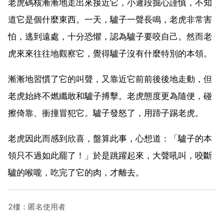
老虎碼核漸漸地走出來接近它，小遲段掘心謹慎，不知
道它是個什麼東西。一天，驢子一聲長鳴，老虎非常害
怕，逃到遠處，十分恐懼，認為驢子要咬自己。然而老
虎來來往往地觀察它，覺得驢子沒有什麼特別的本領。
漸漸地習慣了它的叫聲，又靠近它前前後後地走動，但
老虎始終不燃纖敢和驢子搏擊。老虎態度更為隨便，碰
擦倚靠、衝撞冒犯它。驢子發怒了，用蹄子踢老虎。
老虎因此而感到欣喜，盤算此事，心想道：「驢子的本
領只不過如此罷了！」於是跳躍起來，大聲吼叫，咬斷
驢的喉嚨，吃完了它的肉，才離去。
2樓：匿名使用者