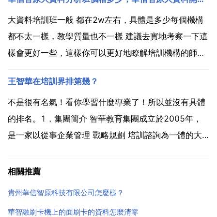
照以下的條款 禁止傳銷條例 一 組織者或者經營者通過
發展人員，要求被髮展人員交納費用或者以認購商品等
大資料培訓班一般 都在2w左右，具體是多少每個機構
方式...
都不太一樣，教學質量也不一樣 建議去實地考察一下這
樣會更好一些，這樣你可以更好地瞭解培訓機構的師資
情況，學習氛圍，學習場地等，更有利於您的學習。不
王智華在培訓界排第幾？
知道您是大學畢業學大資料課程，還是轉行找工作學大
資料課程 學大資料在這有幾個建議 第一 提升程式設計
不是很有名氣！看你學習什麼專業了！所以並沒有具體
能力...
的排名。1，集團簡介 智華教育集團成立於2005年，
是一家以從事企業管理 戰略規劃 培訓諮詢為一體的大
型服務機構。智華教育集團致力於將國際大師關於企業
發展 商業策略 組織成長 個人修煉等方面的卓越文化，
相關推薦
帶給全球華人企業家。使全球華人企業家能享受到世界
貴州華信智原科技有限公司怎麼樣？
最...
華智融刷卡機上的面刷卡的資料怎麼清零