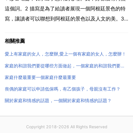
2 財...
這個詞。2 描寫是為了給讀者展現一個阿根廷景色的特
寫，讓讀者可以聯想到阿根廷的景色以及人文的美。3
無法回答。看不到下文不知道為何突然暮色來的很快。
但是從阿根廷天氣的角度來講的話是多雲。阿根廷的雲
相關推薦
彩是世界個個國家裡最多的。很漂亮，壯麗。如果有機
愛上有家庭的女人，怎麼辦,愛上一個有家庭的女人，怎麼辦！
會來阿...
家庭的和諧我們要從哪些方面做起，一個家庭的和諧我們要從哪些方面做起？
家庭什麼最重要一個家庭什麼最重要
喪偶的家庭可以申請低保嗎，有乙個孩子，母親沒有工作？
關於家庭和情感的話題，一個關於家庭和情感的話題？
Copyright 2018-2026 All Rights Reserved