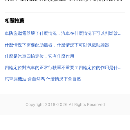
己打招呼。2 說話聲音變大 另有些人可以明顯感覺到聽
到的聲音不夠大，因此經常將手攏在耳後，以增大接收
相關推薦
的聲音。看電視或聽收音機時常常需要加大音量，使得
車防盜繼電器壞了什麼情況，汽車在什麼情況下可以判斷啟動繼電器壞了
家人...
什麼情況下需要配助聽器，什麼情況下可以佩戴助聽器
什麼是汽車四輪定位，它有什麼作用
四輪定位對汽車的正常行駛重不重要？四輪定位的作用是什麼？
汽車漏機油 會自然嗎 什麼情況下會自然
Copyright 2018-2026 All Rights Reserved