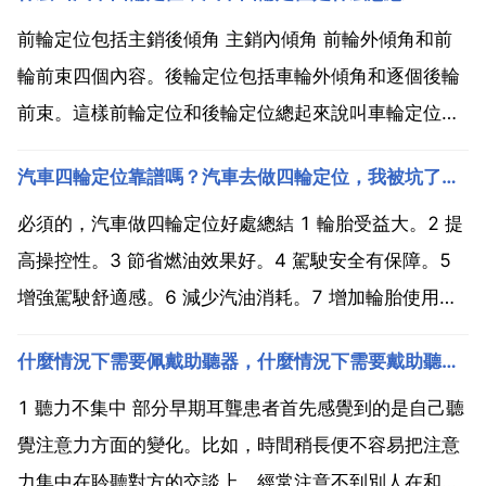
前輪定位包括主銷後傾角 主銷內傾角 前輪外傾角和前
輪前束四個內容。後輪定位包括車輪外傾角和逐個後輪
前束。這樣前輪定位和後輪定位總起來說叫車輪定位，
也就是白雲駕校常說的四輪定位。車輪定位的作用是使
汽車四輪定位靠譜嗎？汽車去做四輪定位，我被坑了嗎？
汽車保持穩定的直線行駛和轉向輕便，並減少汽車在行
駛中輪胎和轉向機件的磨損。主銷後傾角 從側面看車
必須的，汽車做四輪定位好處總結 1 輪胎受益大。2 提
輪，轉向主...
高操控性。3 節省燃油效果好。4 駕駛安全有保障。5
增強駕駛舒適感。6 減少汽油消耗。7 增加輪胎使用壽
命。8 保證車輛的直行穩定性。9 降低底盤懸掛配件的
什麼情況下需要佩戴助聽器，什麼情況下需要戴助聽器呢？
磨損。10 增強行駛安全。四輪定位對汽車的正常行駛
起著十分重要的作用，廣大車友切不可忽視...
1 聽力不集中 部分早期耳聾患者首先感覺到的是自己聽
覺注意力方面的變化。比如，時間稍長便不容易把注意
力集中在聆聽對方的交談上。經常注意不到別人在和自