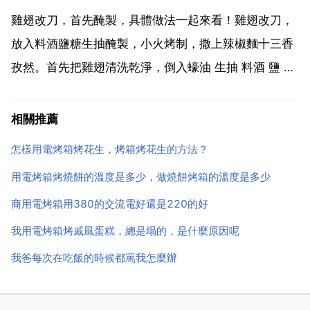
為功率不算大，6平方銅芯導線，20 32a的...
雞翅改刀，首先醃製，具體做法一起來看！雞翅改刀，
放入料酒鹽糖生抽醃製，小火烤制，撒上辣椒麵十三香
孜然。首先把雞翅清洗乾淨，倒入蠔油 生抽 料酒 鹽 鹽
焗粉等調料，醃製二十分鐘，然後刷一層油放烤箱中烤
熟為止。選擇整翅泡水 洗淨 出血，將血管裡的血擠出
相關推薦
處理乾淨，洋蔥切好備用，將炒好的孜然 五香粉 黑白
怎樣用電烤箱烤花生，烤箱烤花生的方法？
胡...
用電烤箱烤燒餅的溫度是多少，做燒餅烤箱的溫度是多少
商用電烤箱用380的交流電好還是220的好
我用電烤箱烤戚風蛋糕，總是塌的，是什麼原因呢
我爸每次在吃飯的時候都罵我怎麼辦