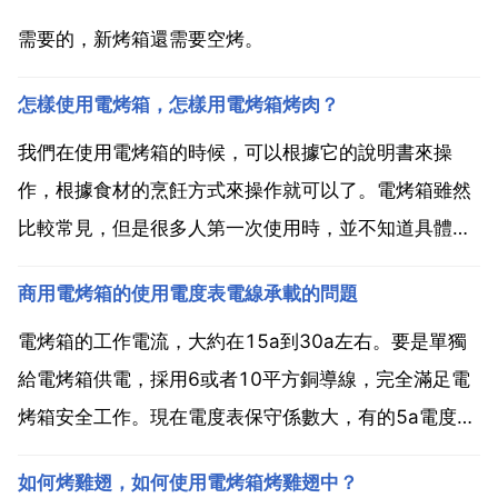
需要的，新烤箱還需要空烤。
怎樣使用電烤箱，怎樣用電烤箱烤肉？
我們在使用電烤箱的時候，可以根據它的說明書來操
作，根據食材的烹飪方式來操作就可以了。電烤箱雖然
比較常見，但是很多人第一次使用時，並不知道具體要
怎麼操作。那電烤箱怎麼用？pchouse帶大家一起了解
商用電烤箱的使用電度表電線承載的問題
下吧。1 新買的電烤箱第一次使用時，需要使用溫水清
潔烤架和烤盤，用浸過清潔劑的柔軟溼布擦拭烤箱內
電烤箱的工作電流，大約在15a到30a左右。要是單獨
部，等待...
給電烤箱供電，採用6或者10平方銅導線，完全滿足電
烤箱安全工作。現在電度表保守係數大，有的5a電度表
最高可能達到60a，電度表選擇主要看是三相還是單項
如何烤雞翅，如何使用電烤箱烤雞翅中？
供電決定。僅供參考。三相電源，6.5kw電流17a，因