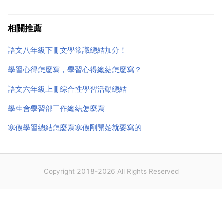
學的時候，我還跟以前一樣，是一個普普通通的人，但
是，一學期之後，我就變了一副模樣了。我以前對班級
相關推薦
的事情一點都不管，但是現在我變得越來越有責任心，
語文八年級下冊文學常識總結加分！
對班級的事情...
學習心得怎麼寫，學習心得總結怎麼寫？
語文六年級上冊綜合性學習活動總結
學生會學習部工作總結怎麼寫
寒假學習總結怎麼寫寒假剛開始就要寫的
Copyright 2018-2026 All Rights Reserved