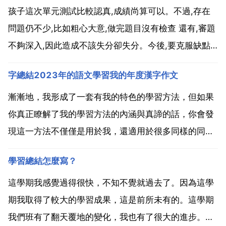
孩子這次單元測試比較認真,成績尚算可以。不過,存在
問題仍不少,比如粗心大意,做完題目沒有檢查 還有,審題
不夠深入,因此造成不該失分卻失分。今後,要克服缺點,
加倍努力學習,爭取不斷進步。六年級下冊語文學練優試
字總結2023年的語文學習我的年度漢字作文
卷第三單亓答案 一 略 二 鍛鍊 翡翠 苦刑 抽噎 玫瑰 三
1.蜂 廣益 黃 座 饒 圖 見...
漸漸地，我形成了一套有我的特色的學習方法，但如果
你真正瞭解了我的學習方法的內涵與真諦的話，你會發
現這一方法不僅僅是用於我，還適用於很多同樣的同
學。由於我接觸的中上等的同學比較多，此方法更適用
學習總結怎麼寫？
於學習上不錯，但總也不能十分拔尖的同學。其實學習
方法多種多樣，不同的人也要採取不同的學習方法 關於
這學期我感覺過得很快，不知不覺就過去了。因為這學
學習語文的作...
期我取得了較大的學習成果，這是前所未有的。這學期
我們班有了翻天覆地的變化，我也有了很大的進步。開