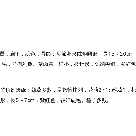
質，扁平，綠色，具節；每節卵形或矩圓形，長15～20cm
柔毛，並有利刺。葉肉質，細小，披針形，先端尖細，紫紅色
莖的頂部邊緣；雄蕊多數，呈數輪排列，花葯2室；雌蕊1，
形，長5～7cm，紫紅色，被細硬毛。種子多數。