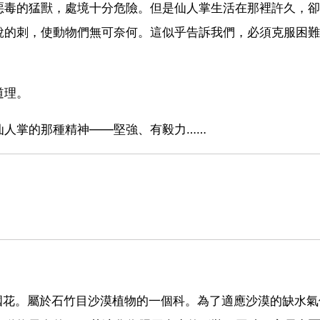
惡毒的猛獸，處境十分危險。但是仙人掌生活在那裡許久，卻
銳的刺，使動物們無可奈何。這似乎告訴我們，必須克服困難
道理。
仙人掌的那種精神——堅強、有毅力……
哥的國花。屬於石竹目沙漠植物的一個科。為了適應沙漠的缺水