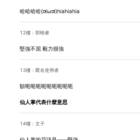
哈哈哈哈(ಡωಡ)hiahiahia
12樓：郭曉睿
堅強不屈 毅力很強
13樓：匿名使用者
額呃呃呃呃呃呃呃呃呃
仙人掌代表什麼意思
14樓：文子
仙人掌的花語是——堅強。