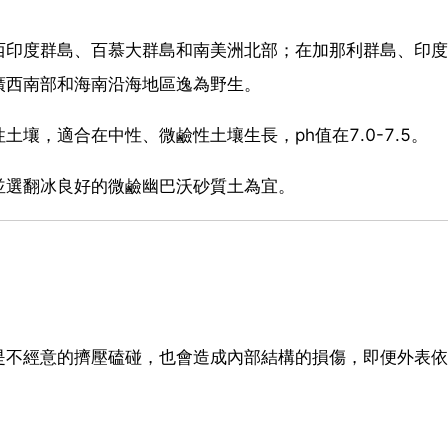
西印度群島、百慕大群島和南美洲北部；在加那利群島、印度
廣西南部和海南沿海地區逸為野生。
壤，適合在中性、微鹼性土壤生長，ph值在7.0-7.5。
並選翻冰良好的微鹼幽巴沃砂質土為宜。
是不經意的擠壓磕碰，也會造成內部結構的損傷，即便外表依