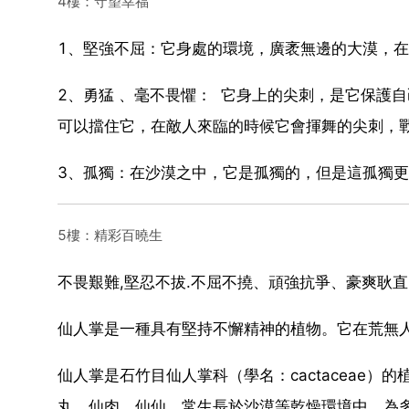
4樓：守望幸福
1、堅強不屈：它身處的環境，廣袤無邊的大漠，
2、勇猛 、毫不畏懼： 它身上的尖刺，是它保護
可以擋住它，在敵人來臨的時候它會揮舞的尖刺，
3、孤獨：在沙漠之中，它是孤獨的，但是這孤獨
5樓：精彩百曉生
不畏艱難,堅忍不拔.不屈不撓、頑強抗爭、豪爽耿
仙人掌是一種具有堅持不懈精神的植物。它在荒無
仙人掌是石竹目仙人掌科（學名：cactaceae
丸、仙肉、仙仙，常生長於沙漠等乾燥環境中，為多