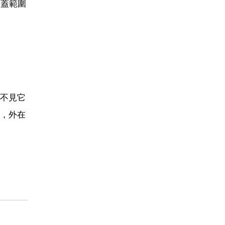
覆蓋範圍
不見它
，外在