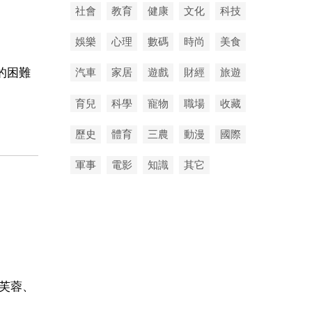
社會
教育
健康
文化
科技
娛樂
心理
數碼
時尚
美食
的困難
汽車
家居
遊戲
財經
旅遊
育兒
科學
寵物
職場
收藏
歷史
體育
三農
動漫
國際
軍事
電影
知識
其它
玉芙蓉、