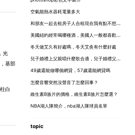
空氣能熱水器耗電量多大
和朋友一起去租房子人合租現在我有點不想租了該怎麼給朋友說
美國紐約經常喝哪種酒，美國人一般都喜歡喝什麼酒啊？
冬天做艾久有好處嗎，冬天艾灸有什麼好處
，光
兒子婚禮上父親唱什麼歌合適，兒子婚禮父親唱首什麼歌合適
，基部
49歲還能做哪個網貸，57歲還能網貸嗎
怎麼音響突然沒聲音了怎麼回事？
花柱白
維生素B族片的價格，維生素B族片怎麼選？
NBA湖人隊簡介，nba湖人隊球員名單
topic