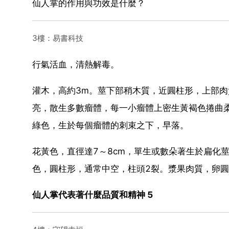
仙人掌的作用與功效是什麼？
3樓：易書科技
行氣活血，清熱解毒。
灌木，高約3m。莖下部稍木質，近圓柱形，上部肉
亮，散生多數瘤體，每一小瘤體上密生黃褐色捲曲
綠色，生於每個瘤體的刺束之下，早落。
花黃色，直徑達7～8cm，單生或數朵著生於扁化
色，圓柱形，通常中空，柱頭2裂。漿果肉質，卵圓
仙人掌代表著什麼品質和精神 5