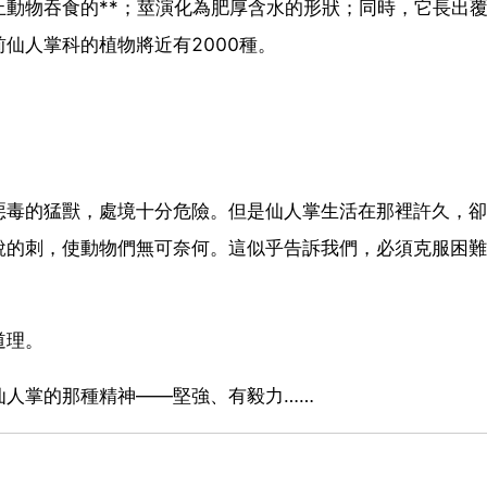
動物吞食的**；莖演化為肥厚含水的形狀；同時，它長出
仙人掌科的植物將近有2000種。
惡毒的猛獸，處境十分危險。但是仙人掌生活在那裡許久，卻
銳的刺，使動物們無可奈何。這似乎告訴我們，必須克服困難
道理。
仙人掌的那種精神——堅強、有毅力……