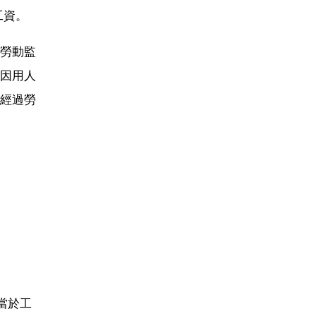
工資。
勞動監
因用人
經過勞
當於工