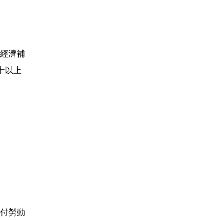
經濟補
十以上
付勞動