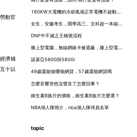
160KW大電機的冷卻風扇正常電機不啟動是怎麼回事
勞動官
女生，安徽考生，開學高三。文科超一本線三四十分。學編導，哪些學校上
DNF中不滅之王稱號流程
膝上型電腦，無線網絡卡被遮蔽，膝上型電腦無線網被禁用了怎麼還原。
經濟補
諾基亞5800與5800i
五十以
49歲還能做哪個網貸，57歲還能網貸嗎
怎麼音響突然沒聲音了怎麼回事？
維生素B族片的價格，維生素B族片怎麼選？
NBA湖人隊簡介，nba湖人隊球員名單
topic