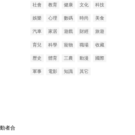
社會
教育
健康
文化
科技
娛樂
心理
數碼
時尚
美食
汽車
家居
遊戲
財經
旅遊
育兒
科學
寵物
職場
收藏
歷史
體育
三農
動漫
國際
軍事
電影
知識
其它
動者合