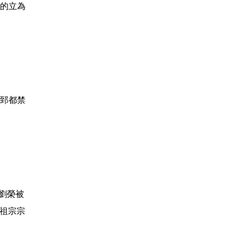
的立為
郅都禁
劉榮被
佔祖宗宗