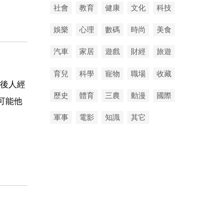
社會
教育
健康
文化
科技
娛樂
心理
數碼
時尚
美食
汽車
家居
遊戲
財經
旅遊
育兒
科學
寵物
職場
收藏
後人經
歷史
體育
三農
動漫
國際
可能他
軍事
電影
知識
其它