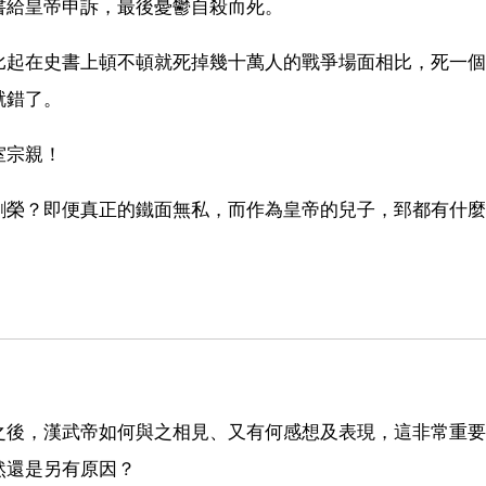
書給皇帝申訴，最後憂鬱自殺而死。
比起在史書上頓不頓就死掉幾十萬人的戰爭場面相比，死一個
就錯了。
室宗親！
劉榮？即便真正的鐵面無私，而作為皇帝的兒子，郅都有什麼
之後，漢武帝如何與之相見、又有何感想及表現，這非常重要
然還是另有原因？