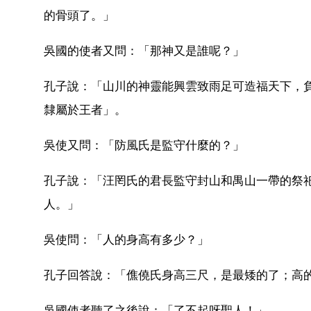
的骨頭了。」
吳國的使者又問：「那神又是誰呢？」
孔子說：「山川的神靈能興雲致雨足可造福天下，
隸屬於王者」。
吳使又問：「防風氏是監守什麼的？」
孔子說：「汪罔氏的君長監守封山和禺山一帶的祭
人。」
吳使問：「人的身高有多少？」
孔子回答說：「僬僥氏身高三尺，是最矮的了；高
吳國使者聽了之後說：「了不起呀聖人！」