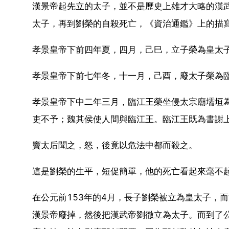
漢景帝起先立的太子，並不是歷史上雄才大略的漢
太子，再到劉榮的自殺死亡，《資治通鑑》上的描
孝景皇帝下前四年夏，四月，己巳，立子榮為皇太
孝景皇帝下前七年冬，十一月，己酉，廢太子榮為
孝景皇帝下中二年三月，臨江王榮坐侵太宗廟壖垣
吏不予；魏其侯使人間與臨江王。臨江王既為書謝
竇太后聞之，怒，後竟以危法中都而殺之。
這是劉榮的生平，短促簡單，他的死亡看起來毫不
在公元前153年的4月，長子劉榮被立為皇太子，而
漢景帝廢掉，然後把漢武帝劉徹立為太子。而到了公