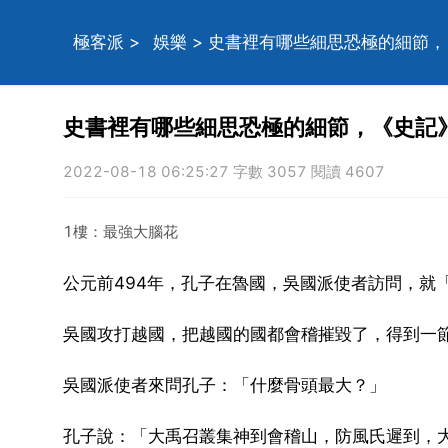
極客派
>
娛樂
> 史書裡有哪些細思恐極的細節
史書裡有哪些細思恐極的細節，《史記
2022-08-18 06:25:27 字數 3057 閱讀 4607
1樓：最強大腦花
公元前494年，孔子在魯國，吳國派使者訪問，就「
吳國攻打越國，把越國的國都會稽摧毀了，得到一
吳國派使者來問孔子：「什麼骨頭最大？」
孔子說：「大禹召叢集神到會稽山，防風氏遲到，