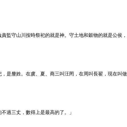
負責監守山川按時祭祀的就是神。守土地和穀物的就是公侯，
祀，是釐姓。在虞、夏、商三叫汪罔，在周叫長翟，現在叫做
的不過三丈，數得上是最高的了。」