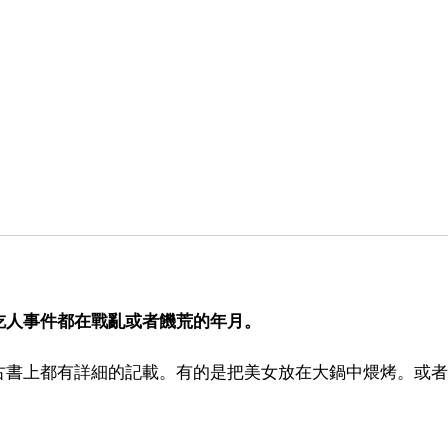
吃人事件都在戰亂或者饑荒的年月。
古書上都有詳細的記載。有的是把美女放在大鍋中煨烤。或者