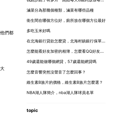
滷菜分為那幾個種類，滷菜有哪些品種
衛生間在哪個方位好，廁所放在哪個方位最好
多吃玉米好嗎
他們都
在北海銀行貸款怎麼貸，北海村鎮銀行保單貸款怎麼貸
怎麼能看好友加密的相簿，怎麼看QQ好友空間加密相簿的照片？
49歲還能做哪個網貸，57歲還能網貸嗎
大
怎麼音響突然沒聲音了怎麼回事？
維生素B族片的價格，維生素B族片怎麼選？
NBA湖人隊簡介，nba湖人隊球員名單
topic