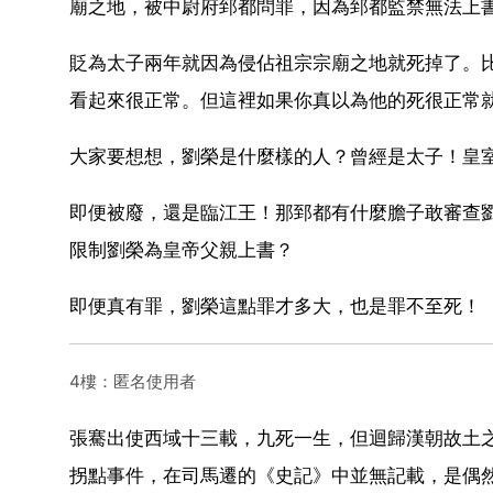
廟之地，被中尉府郅都問罪，因為郅都監禁無法上
貶為太子兩年就因為侵佔祖宗宗廟之地就死掉了。
看起來很正常。但這裡如果你真以為他的死很正常
大家要想想，劉榮是什麼樣的人？曾經是太子！皇
即便被廢，還是臨江王！那郅都有什麼膽子敢審查
限制劉榮為皇帝父親上書？
即便真有罪，劉榮這點罪才多大，也是罪不至死！
4樓：匿名使用者
張騫出使西域十三載，九死一生，但迴歸漢朝故土
拐點事件，在司馬遷的《史記》中並無記載，是偶