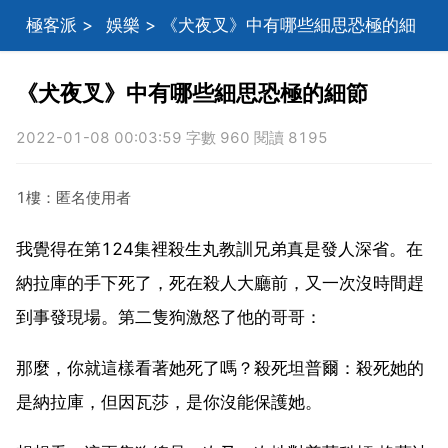
極客派
>
娛樂
> 《犬夜叉》中有哪些細思恐極的細
節
《犬夜叉》中有哪些細思恐極的細節
2022-01-08 00:03:59 字數 960 閱讀 8195
1樓：匿名使用者
我覺得在第124集裡殺生丸教訓兄弟真是發人深省。在
納拉庫的手下死了，死在殺人大廳前，又一次沒時間趕
到事發現場。第二隻狗激怒了他的哥哥：
那麼，你就這樣看著她死了嗎？殺死坦普爾：殺死她的
是納拉庫，但因瓦莎，是你沒能保護她。