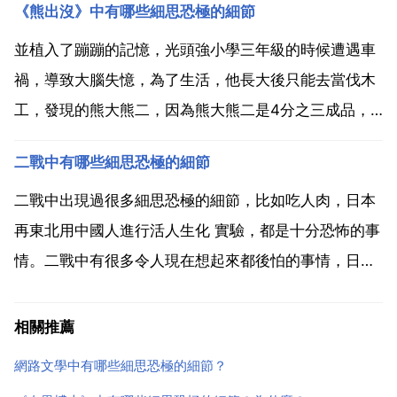
《熊出沒》中有哪些細思恐極的細節
靈塗炭，幸虧他會如來神掌。 繩林 琛哥頭轉了幾圈身
體卻沒倒...
並植入了蹦蹦的記憶，光頭強小學三年級的時候遭遇車
禍，導致大腦失憶，為了生活，他長大後只能去當伐木
工，發現的熊大熊二，因為熊大熊二是4分之三成品，
所以他們會產生記憶喪失的情況，於是他們就把光頭強
二戰中有哪些細思恐極的細節
給忘掉了，然後就開始了阻止伐木和伐木的故事，在熊
出沒過年電影當中，企鵝科技為了研究出成品，便想辦
二戰中出現過很多細思恐極的細節，比如吃人肉，日本
法要把熊大熊...
再東北用中國人進行活人生化 實驗，都是十分恐怖的事
情。二戰中有很多令人現在想起來都後怕的事情，日本
為了自己的生化 實驗，用人體來做實驗，還有毒氣彈實
驗等等，這些都是把人不當人的事件，都是讓人現在想
相關推薦
起來都特別害怕的事情。在納粹集中營利，德意志國家
網路文學中有哪些細思恐極的細節？
燒殺搶掠...