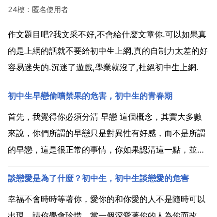
24樓：匿名使用者
作文題目吧?我文采不好,不會給什麼文章你.可以如果真
的是上網的話就不要給初中生上網,真的自制力太差的好
容易迷失的.沉迷了遊戲,學業就沒了,杜絕初中生上網.
初中生早戀偷嚐禁果的危害，初中生的青春期
首先，我覺得你必須分清 早戀 這個概念，其實大多數
來說，你們所謂的早戀只是對異性有好感，而不是所謂
的早戀，這是很正常的事情，你如果認清這一點，並能
把這視之為友誼，你或許就減少一些煩惱了。如果無法
談戀愛是為了什麼？初中生，初中生談戀愛的危害
擺脫視之為早戀的觀念，建議你與同齡的夥伴 知己好友
交流一下，將自己的想法告訴他或她，針對你心怡的物
幸福不會時時等著你，愛你的和你愛的人不是隨時可以
件思考...
出現，請你學會珍惜。當一個深愛著你的人為你而改