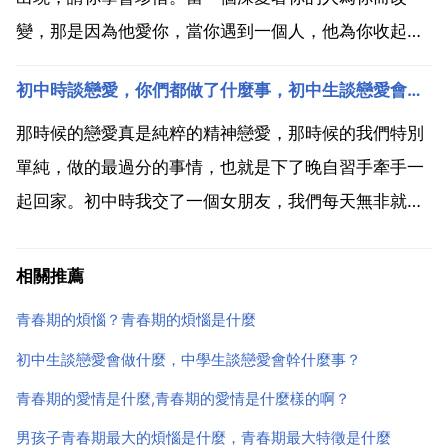
變，那是因為他愛你，當你遇到一個人，他為你收起他
的頑固脾氣 也因為他愛你，他把你的興趣也變成是他的
初中時談戀愛，你們都做了什麼事，初中生談戀愛會做什麼
興趣時 還是因為他愛你。喜歡一個人是沒有理由的，無
悔的付出 都認為是值得的，只要能和相愛的人在一起。
那時候的戀愛真是純粹的精神戀愛，那時候的我們特別
其實我們...
單純，做的最過分的事情，也就是下了晚自習手牽手一
起回家。初中時我交了一個女朋友，我們每天無非就是
牽手擁抱，而且還提心吊膽的，生怕老 母知道。初中那
會和同桌談戀愛，屬於明目張膽的那種，整個班級包括
相關推薦
班主任沒人不知道，我倆起來回答問題周圍人都會響起
青春期的煩惱？青春期的煩惱是什麼
咳嗽聲。想...
初中生談戀愛會做什麼，中學生談戀愛會幹什麼事？
青春期的愛情是什麼,青春期的愛情是什麼樣的啊？
男孩子青春期最大的煩惱是什麼，青春期最大特徵是什麼