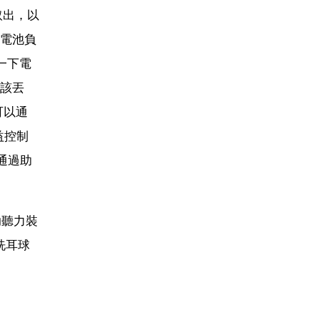
取出，以
電池負
一下電
該丟
可以通
益控制
通過助
助聽力裝
洗耳球