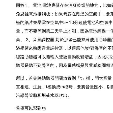
回答1、 電池 電池應儲存在涼爽乾燥的地方，比
免腐蝕電池接觸板；如果暴露在潮溼的空氣中，要
極的紙片並暴露在空氣中5~10分鐘使電池和空氣
量，而不要等到第二天早上才測，因為電池經過一
棄。 2、音量調控器 對於那些已能熟練使用助聽
過學習來熟悉音量調控器，以適應他/她對聲音的
線路助聽器可以隨輸入聲級自動改變增益，因此可以不
聽器是聽不到聲音的，因為電感檔是與電感線圈相
所以，首先將助聽器開關放置到「t」檔，開大音量
置相連。注意，t檔換成m檔時，要將音量關小，以
沿導聲管將耳垢或水珠吹出。
希望可以幫到您