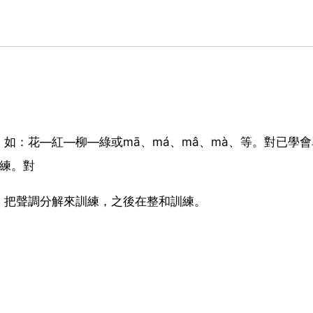
如：花—紅—柳—綠或mā、má、mâ、mà、等。對已學會
練。對
，把聲調分解來訓練，之後在整和訓練。