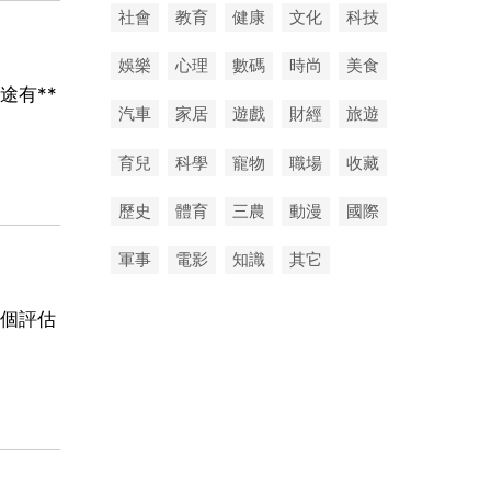
社會
教育
健康
文化
科技
娛樂
心理
數碼
時尚
美食
途有**
汽車
家居
遊戲
財經
旅遊
育兒
科學
寵物
職場
收藏
歷史
體育
三農
動漫
國際
軍事
電影
知識
其它
個評估