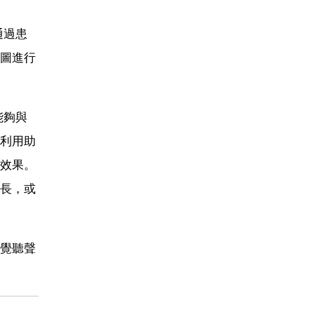
通過患
圖進行
能夠與
利用助
效果。
長，或
覺聽聲