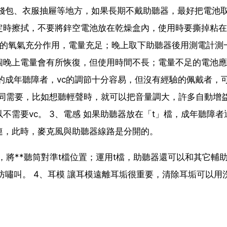
如錢包、衣服抽屜等地方，如果長期不戴助聽器，最好把電池
定時擦拭，不要將鋅空電池放在乾燥盒內，使用時要撕掉粘在
中的氧氣充分作用，電量充足；晚上取下助聽器後用測電計測
個晚上電量會有所恢復，但使用時間不長；電量不足的電池應
器的成年聽障者，vc的調節十分容易，但沒有經驗的佩戴者，
不同需要，比如想聽輕聲時，就可以把音量調大，許多自動增
需要vc。 3、電感 如果助聽器放在「t」檔，成年聽障者
連，此時，麥克風與助聽器線路是分開的。
，將**聽筒對準t檔位置；運用t檔，助聽器還可以和其它輔
防嘯叫。 4、耳模 讓耳模遠離耳垢很重要，清除耳垢可以用