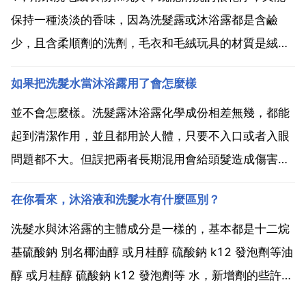
保持一種淡淡的香味，因為洗髮露或沐浴露都是含鹼
少，且含柔順劑的洗劑，毛衣和毛絨玩具的材質是絨
毛，絨毛與人的頭髮是相同的蛋白質物質，鹼性的洗劑
如果把洗髮水當沐浴露用了會怎麼樣
會破壞絨毛的蛋白質結構，使絨毛變脆弱失去柔軟性，
纖維的拉力也變差，容易斷裂，以至於掉毛的情況。而
並不會怎麼樣。洗髮露沐浴露化學成份相差無幾，都能
這些含鹼少，且含...
起到清潔作用，並且都用於人體，只要不入口或者入眼
問題都不大。但誤把兩者長期混用會給頭髮造成傷害。
沐浴露作用於表皮，幫助清潔 表層汙垢 皮屑等新陳代
在你看來，沐浴液和洗髮水有什麼區別？
謝的分泌物，並加入了保溼成分 如親膚油脂類 防止乾
裂。洗髮水作用於發部毛鱗細胞，開啟毛鱗細胞進行清
洗髮水與沐浴露的主體成分是一樣的，基本都是十二烷
潔，並使...
基硫酸鈉 別名椰油醇 或月桂醇 硫酸鈉 k12 發泡劑等油
醇 或月桂醇 硫酸鈉 k12 發泡劑等 水，新增劑的些許不
同造成了品牌的千差萬別，但其實，無非是表面活性劑