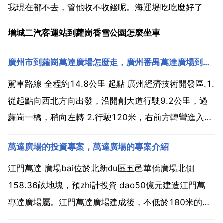
我現在都不去，管他收不收錢呢。海運堤吃吃麼好了
增城二汽客運站到蘿崗香雪公園怎麼坐車
廣州市到蘿崗萬達廣場怎麼走，廣州番禺萬達廣場到蘿崗萬達廣場怎麼走
駕車路線 全程約14.8公里 起點 廣州經濟技術開發區.1.
從起點向西北方向出發，沿開創大道行駛9.2公里，過
蘿崗一橋，稍向左轉 2.行駛120米，右前方轉彎進入彩
文路 3.沿彩文路行駛170米，直行進入彩虹一路4.沿彩
萬達廣場的投資專案，萬達廣場的專案介紹
虹一路行駛330米，右前方轉彎 5.行駛130米，左前方
轉彎進入開創大道 6.沿...
江門萬達 廣場bai位於北新du區五邑華僑廣場北側
158.36畝地塊，預zhi計投資 dao50億元建造江門萬
專達廣場屬。江門萬達廣場建成後，不低於180米的雙
子塔將會是江門市的 第一高 預計2015年前開業。11月