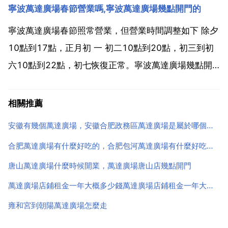
寧波萬達廣場春節營業嗎,寧波萬達廣場幾點開門的
21日，在全國是107座萬達廣場，萬達廣場廣東省7店
聯動狂歡購物節暨江門萬達盛大開...
寧波萬達廣場春節照常營業，但營業時間調整如下 除夕
10點到17點，正月初 一 初二10點到20點，初三到初
六10點到22點，初七恢復正常。寧波萬達廣場幾點開
門的 一般九點工作人員開始進場開始準備工作，十點鐘
正式開業 萬達廣場的營業時間是10 00 22 00 上次早
相關推薦
上九點半我去買電影票，結果空空蕩蕩...
安徽有幾個萬達廣場，安徽合肥政務區萬達廣場是屬於哪個鎮！
合肥萬達廣場有什麼好吃的，合肥包河萬達廣場有什麼好吃的小吃
唐山萬達廣場什麼時候開業，萬達廣場唐山店幾點開門
萬達廣場店鋪租金一年大概多少錢萬達廣場店鋪租金一年大概多少錢
雍和宮到朝陽萬達廣場怎麼走