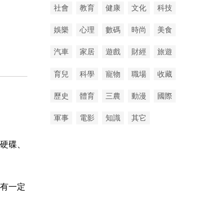
社會
教育
健康
文化
科技
娛樂
心理
數碼
時尚
美食
汽車
家居
遊戲
財經
旅遊
育兒
科學
寵物
職場
收藏
歷史
體育
三農
動漫
國際
軍事
電影
知識
其它
、硬碟、
有一定