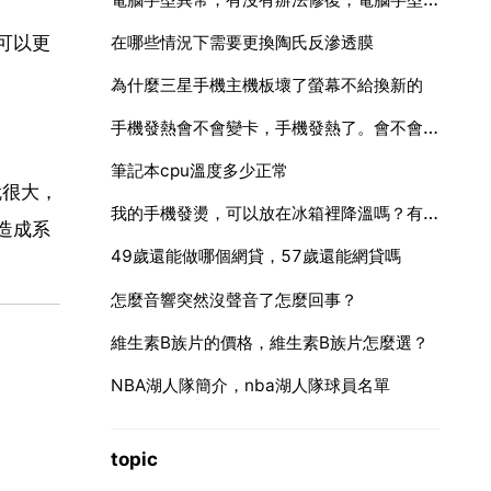
可以更
在哪些情況下需要更換陶氏反滲透膜
為什麼三星手機主機板壞了螢幕不給換新的
手機發熱會不會變卡，手機發熱了。會不會爆炸？
筆記本cpu溫度多少正常
就很大，
我的手機發燙，可以放在冰箱裡降溫嗎？有沒有什麼對手機不好的
造成系
49歲還能做哪個網貸，57歲還能網貸嗎
怎麼音響突然沒聲音了怎麼回事？
維生素B族片的價格，維生素B族片怎麼選？
NBA湖人隊簡介，nba湖人隊球員名單
topic