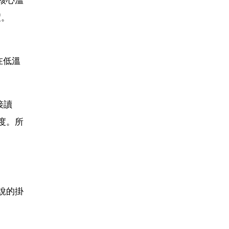
度。
，
在低溫
接讀
度。所
說的掛