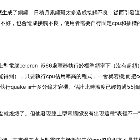
應生成了銅鏽。日積月累鏽斑太多造成接觸不良，從而引發這
量不好，也會造成接觸不良，使用者需要自行固定cpu和插槽
電腦celeron ⅱ566處理器執行於標準頻率下（沒有超頻
到），只要執行cpu佔用率高的程式，一會就宕機;而把cel
執行quake iii十多分鐘才宕機。估計此時溫度已經超過55
一點就燒燬了。但他發現膝上型電腦卻沒有出現這種“表裡不一
我們。其實現在桌上型電腦主機板報告的cpu溫度根本不是其