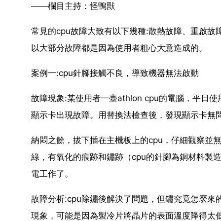
——欄目主持：怪鴨獸
常見的cpu故障大致有以下幾種:散熱故障、重啟故
以大部分故障都是因為使用者粗心大意造成的。
案例一:cpu針腳接觸不良，導致機器無法啟動
故障現象:某使用者一臺athlon cpu的電腦，
顯示卡出現故障。用替換法檢查後，發現顯示卡無
納悶之餘，拔下插在主機板上的cpu，仔細觀察並
綠，有氧化的痕跡和鏽跡（cpu的針腳為銅材料製
電工作了。
故障分析:cpu除鏽後解決了問題，但鏽究竟怎麼
現象，可能是因為製冷片將晶片的表面溫度降得太低