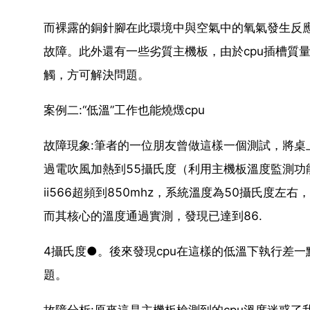
而裸露的銅針腳在此環境中與空氣中的氧氣發生反
故障。此外還有一些劣質主機板，由於cpu插槽質
觸，方可解決問題。
案例二:“低溫”工作也能燒燬cpu
故障現象:筆者的一位朋友曾做這樣一個測試，將桌上型
過電吹風加熱到55攝氏度（利用主機板溫度監測功能得
ⅱ566超頻到850mhz，系統溫度為50攝氏度左右，
而其核心的溫度通過實測，發現已達到86.
4攝氏度●。後來發現cpu在這樣的低溫下執行差
題。
故障分析:原來這是主機板檢測到的cpu溫度迷惑了