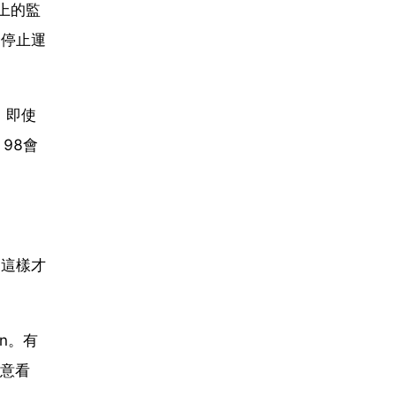
上的監
全停止運
，即使
98會
，這樣才
on。有
注意看