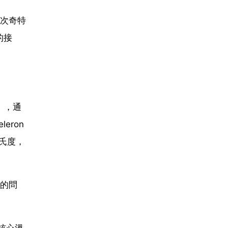
次奇特
的接
），通
eron
攝氏度，
”的問
核心溫