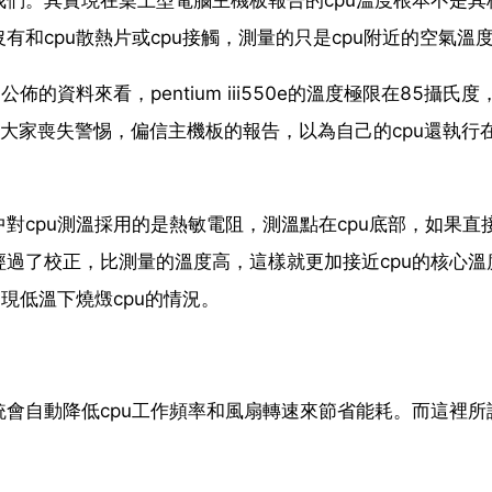
和cpu散熱片或cpu接觸，測量的只是cpu附近的空氣溫
公佈的資料來看，pentium ⅲ550e的溫度極限在85攝氏度
。如果大家喪失警惕，偏信主機板的報告，以為自己的cpu還執行
對cpu測溫採用的是熱敏電阻，測溫點在cpu底部，如果直
過了校正，比測量的溫度高，這樣就更加接近cpu的核心溫
現低溫下燒燬cpu的情況。
統會自動降低cpu工作頻率和風扇轉速來節省能耗。而這裡所