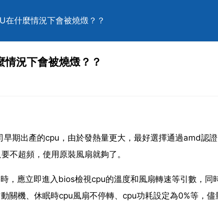
CPU在什麼情況下會被燒燬？？
什麼情況下會被燒燬？？
司早期出產的cpu，由於發熱量更大，最好選擇通過amd認
l，只要不超頻，使用原裝風扇就夠了。
時，應立即進入bios檢視cpu的溫度和風扇轉速等引數，同
*動關機、休眠時cpu風扇不停轉、cpu功耗設定為0%等，儘