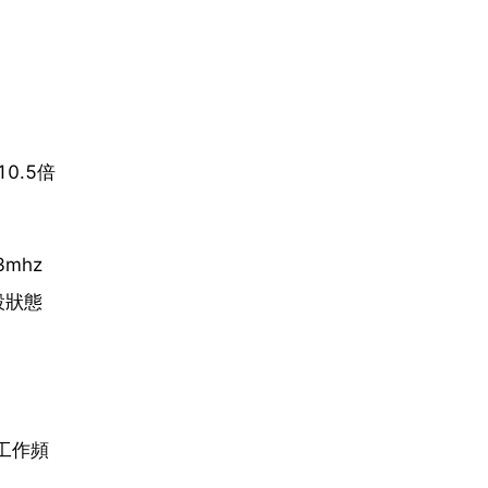
10.5倍
mhz
設狀態
的工作頻