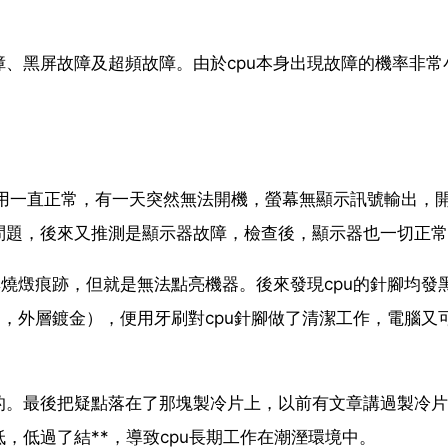
障、黑屏故障及超頻故障。由於cpu本身出現故障的機率非常
平日使用一直正常，有一天突然無法開機，螢幕無顯示訊號輸出，
問題，後來又推測是顯示器故障，檢查後，顯示器也一切正常
無燒燬痕跡，但就是無法點亮機器。後來發現cpu的針腳均發
造，外層鍍金），便用牙刷對cpu針腳做了清潔工作，電腦又
來的。最後把疑點落在了那塊製冷片上，以前有文章講過製冷
，低過了結**，導致cpu長期工作在潮溼環境中。