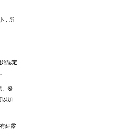
小，所
開始認定
。
黑、發
可以加
片有結露