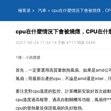
極客派
>
汽車
> cpu在什麼情況下會被燒燬，
cpu在什麼情況下會被燒燬，CPU在
2021-06-24 11:34:14 字數 4717 閱讀 3449
1樓：小跳醬醬
首先，一定要選用高質量散熱風扇。如果是amd公
風扇；而最新出產的cpu，不論是amd還是inte
要注意對cpu溫度的監控。計算機新安裝好首次啟動
cpu溫度過高報警、過高自動關機等功能，風扇停*
cpu的發熱量並保證風扇的良好散熱。