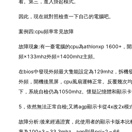
看。第三，進入掛起模式。
因此，現在就對照檢查一下自己的電腦吧。
案例四:cpu頻率常見故障
故障現象:有一臺電腦的cpu為athlonxp 1600+，開
頻×133mhz外頻=1400mhz主頻。
在bios中發現外頻最大隻能設定為129mhz，拆機
外頻，開機後黑屏，cpu風扇運轉正常。反覆幾次均
下，系統自檢仍為1050mhz。懷疑記憶體和顯示卡
5，依然無法正常自檢;又將agp顯示卡從4x改2x
故障分析:後來經過證實，此使用者的顯示卡版本比較老
率為100÷3＝33.3mhz，agp則是pci×2＝66.