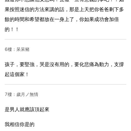
果按照迷信的方法來講的話，那是上天把你爸爸剩下多
餘的時間和希望都放在一身上了，你如果成功會加倍
的！！
6樓：呆呆豬
孩子，要堅強，哭是沒有用的，要化悲痛為動力，支撐
起這個家！
7樓：歲月ノ無情
是男人就應該頂起來
我相信你是的