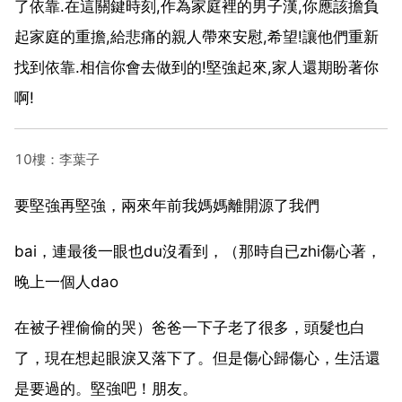
了依靠.在這關鍵時刻,作為家庭裡的男子漢,你應該擔負
起家庭的重擔,給悲痛的親人帶來安慰,希望!讓他們重新
找到依靠.相信你會去做到的!堅強起來,家人還期盼著你
啊!
10樓：李葉子
要堅強再堅強，兩來年前我媽媽離開源了我們
bai，連最後一眼也du沒看到，（那時自已zhi傷心著，
晚上一個人dao
在被子裡偷偷的哭）爸爸一下子老了很多，頭髮也白
了，現在想起眼淚又落下了。但是傷心歸傷心，生活還
是要過的。堅強吧！朋友。