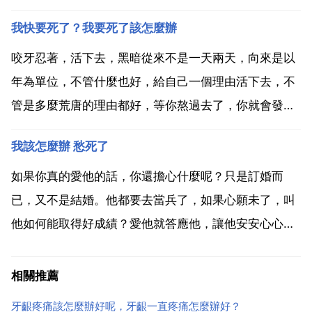
上。婚姻就這麼容易放棄了，結婚是人生大事，不能這
我快要死了？我要死了該怎麼辦
樣輕易放棄，有些問題是彼此雙方需要積極溝通的，比
如買房子，是你自己和老公拿錢買的話，就不需要父母
咬牙忍著，活下去，黑暗從來不是一天兩天，向來是以
干預了，如果...
年為單位，不管什麼也好，給自己一個理由活下去，不
管是多麼荒唐的理由都好，等你熬過去了，你就會發現
天地間的寵愛都落在了自己身上，加油 我們都在努力。
我該怎麼辦 愁死了
你好，希望你不要這麼想，沒有過不去的坎。無論遇到
什麼事都不要灰心，不要傷心，要面對現實，一切都會
如果你真的愛他的話，你還擔心什麼呢？只是訂婚而
過去 時間...
已，又不是結婚。他都要去當兵了，如果心願未了，叫
他如何能取得好成績？愛他就答應他，讓他安安心心的
去當兵，全力以赴，做到最好，並且可以以未婚妻的身
分去支援他！說不定能有所作為呢！如果你擔心以後的
相關推薦
變數的話，就更不用擔心了，你們只是訂婚而已，又還
牙齦疼痛該怎麼辦好呢，牙齦一直疼痛怎麼辦好？