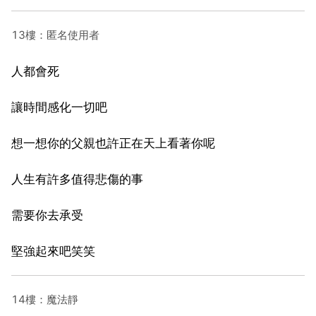
13樓：匿名使用者
人都會死
讓時間感化一切吧
想一想你的父親也許正在天上看著你呢
人生有許多值得悲傷的事
需要你去承受
堅強起來吧笑笑
14樓：魔法靜