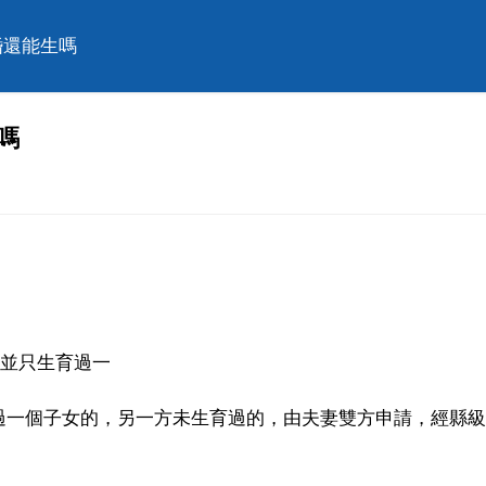
婚還能生嗎
嗎
婚並只生育過一
過一個子女的，另一方未生育過的，由夫妻雙方申請，經縣級