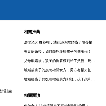
相關推薦
法律諮詢 撫養權，法律諮詢離婚孩子撫養權
夫妻離婚後，如何能夠獲得孩子的撫養權？
父母離婚後，孩子的撫養權判給了父親，現在孩子已成年想和母親一起生
離婚後孩子的撫養權歸女方，男方有權力把孩子帶走嗎
離婚後孩子的撫養權在男方那裡，孩子想和親生母親暫時住一陣子的話要不要得到現任妻子同意
計劃生
相關閱讀
假如女人28歲還單身不可能找到好的男人了嗎