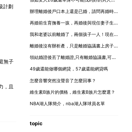
級計劃
辦理離婚後戶口本上還是已婚，請問再婚時辦理結婚證有影響嗎？辦理再婚結婚證以後戶口本上會顯示什麼？還
再婚前生育撫養一孩，再婚後與現任妻子生一孩，現在還可以再生
我和老婆以前離婚了，兩個孩子一人！現在又在一起了，還沒復婚，要是再生個孩子會算超生嗎？懂得回答
離婚後沒有辦析產，只是離婚協議書上房子歸男方，房本兩人名，女方還有產權嗎
領結婚證後丟了離婚證,只有離婚協議書,可辦理準生證嗎
庭無子
49歲還能做哪個網貸，57歲還能網貸嗎
怎麼音響突然沒聲音了怎麼回事？
力，且
維生素B族片的價格，維生素B族片怎麼選？
NBA湖人隊簡介，nba湖人隊球員名單
topic