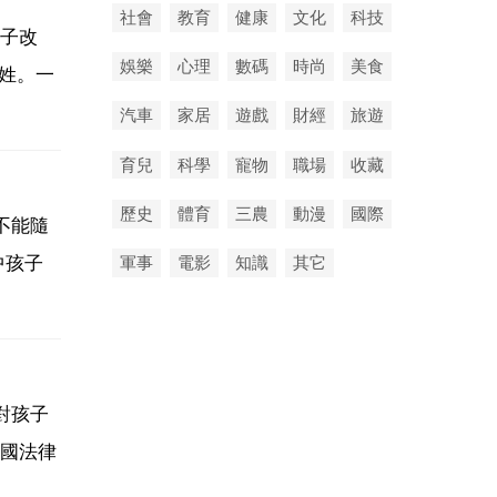
社會
教育
健康
文化
科技
子改
娛樂
心理
數碼
時尚
美食
姓。一
汽車
家居
遊戲
財經
旅遊
育兒
科學
寵物
職場
收藏
歷史
體育
三農
動漫
國際
不能隨
中孩子
軍事
電影
知識
其它
對孩子
國法律