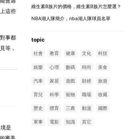
能會遇
維生素B族片的價格，維生素B族片怎麼選？
上這些
NBA湖人隊簡介，nba湖人隊球員名單
對事都
topic
見等，
社會
教育
健康
文化
科技
娛樂
心理
數碼
時尚
美食
汽車
家居
遊戲
財經
旅遊
育兒
科學
寵物
職場
收藏
歷史
體育
三農
動漫
國際
軍事
電影
知識
其它
環境是
兒的審美