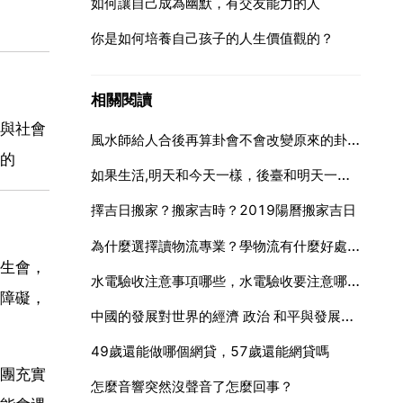
如何讓自己成為幽默，有交友能力的人
你是如何培養自己孩子的人生價值觀的？
相關閱讀
與社會
風水師給人合後再算卦會不會改變原來的卦象例如原來算著不合適！找風水師合過再算卦會不
的
如果生活,明天和今天一樣，後臺和明天一樣？你會怎麼做？怎麼改變才算有意義
擇吉日搬家？搬家吉時？2019陽曆搬家吉日
為什麼選擇讀物流專業？學物流有什麼好處？物流發展的趨勢
生會，
水電驗收注意事項哪些，水電驗收要注意哪些細節？
障礙，
中國的發展對世界的經濟 政治 和平與發展有什麼影響
49歲還能做哪個網貸，57歲還能網貸嗎
團充實
怎麼音響突然沒聲音了怎麼回事？