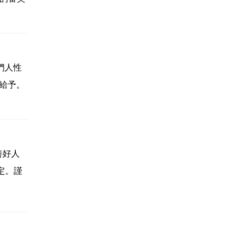
們人性
給予。
善好人
定。謹