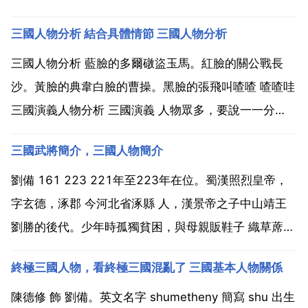
三國人物分析 結合具體情節 三國人物分析
三國人物分析 藍臉的多爾礅盜玉馬。紅臉的關公戰長
沙。黃臉的典韋白臉的曹操。黑臉的張飛叫喳喳 喳喳哇
三國演義人物分析 三國演義 人物眾多，要說一一分
析，怕是一部書都寫不完啊。我挑個最簡潔的，基本涵
三國武將簡介，三國人物簡介
蓋了比較重要和有特點的三國人物，樓主可以看看。皇
叔是仁德的 愛民是如子的 特長是會哭的 眼淚是充足
劉備 161 223 221年至223年在位。蜀漢照烈皇帝，
的。孔...
字玄德，涿郡 今河北省涿縣 人，漢景帝之子中山靖王
劉勝的後代。少年時孤獨貧困，與母親販鞋子 織草蓆為
生，後與關羽 張飛於桃園結義為異姓兄弟。剿除黃巾軍
終極三國人物，看終極三國混亂了 三國基本人物關係
有功，任安喜縣尉。經常寄人籬下，先後投靠過公孫瓚
陶謙 曹操 袁紹 劉表等。建安十二年 2...
陳德修 飾 劉備。英文名字 shumetheny 簡寫 shu 出生