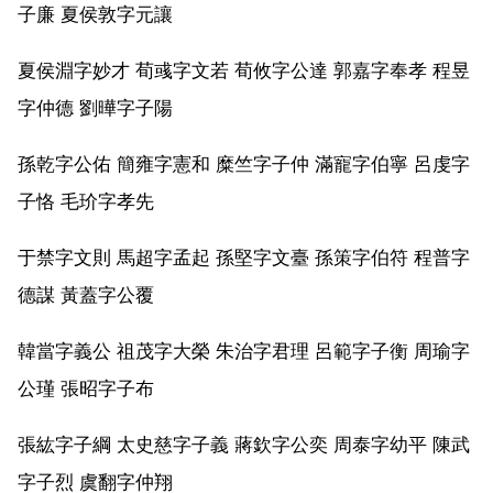
子廉 夏侯敦字元讓
夏侯淵字妙才 荀彧字文若 荀攸字公達 郭嘉字奉孝 程昱
字仲德 劉曄字子陽
孫乾字公佑 簡雍字憲和 糜竺字子仲 滿寵字伯寧 呂虔字
子恪 毛玠字孝先
于禁字文則 馬超字孟起 孫堅字文臺 孫策字伯符 程普字
德謀 黃蓋字公覆
韓當字義公 祖茂字大榮 朱治字君理 呂範字子衡 周瑜字
公瑾 張昭字子布
張紘字子綱 太史慈字子義 蔣欽字公奕 周泰字幼平 陳武
字子烈 虞翻字仲翔