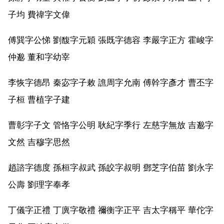
子均 費禕字文偉
傅巽字公悌 劉馥字元穎 張既字德容 李嚴字正方 霍峻字
仲邈 董和字幼宰
李恢字德昂 秦宓字子敕 譙周字允南 傅幹字彥才 曹丕字
子桓 曹植字子建
曹彰字子文 管恪字公明 耿紀字季行 左慈字無放 吉邈字
文然 吉穆字思然
趙諮字德度 孫桓字叔武 孫皎字叔明 鄧芝字伯苗 劉永字
公壽 劉理字奉孝
丁儀字正禮 丁廙字敬禮 禰衡字正平 吉太字稱平 華佗字