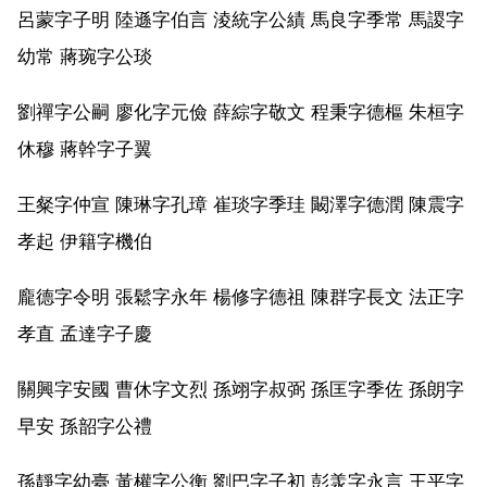
呂蒙字子明 陸遜字伯言 淩統字公績 馬良字季常 馬謖字
幼常 蔣琬字公琰
劉禪字公嗣 廖化字元儉 薛綜字敬文 程秉字德樞 朱桓字
休穆 蔣幹字子翼
王粲字仲宣 陳琳字孔璋 崔琰字季珪 闞澤字德潤 陳震字
孝起 伊籍字機伯
龐德字令明 張鬆字永年 楊修字德祖 陳群字長文 法正字
孝直 孟達字子慶
關興字安國 曹休字文烈 孫翊字叔弼 孫匡字季佐 孫朗字
早安 孫韶字公禮
孫靜字幼臺 黃權字公衡 劉巴字子初 彭羕字永言 王平字