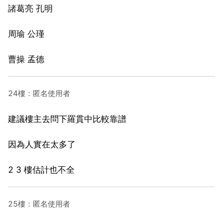
諸葛亮 孔明
周瑜 公瑾
曹操 孟德
24樓：匿名使用者
建議樓主去問下羅貫中比較靠譜
因為人實在太多了
2 3 樓估計也不全
25樓：匿名使用者