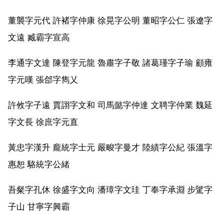
董襲字元代 許褚字仲康 徐晃字公明 董昭字公仁 張遼字
文遠 臧霸字宣高
李通字文達 陳登字元龍 魯肅字子敬 諸葛瑾字子瑜 顧雍
字元嘆 張郃字雋乂
許攸字子遠 賈詡字文和 司馬懿字仲達 文聘字仲業 魏延
字文長 徐庶字元直
黃忠字漢升 龐統字士元 嚴畯字曼才 陸績字公紀 張溫字
惠恕 駱統字公緒
吾粲字孔休 徐盛字文向 潘璋字文珪 丁奉字承淵 步騭字
子山 甘寧字興霸