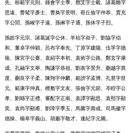
先、桓範字元則、鍾會字士季、鄧艾字士載、諸葛瞻字
思遠、曹髦字彥士、曹奐字景明、毌丘儉字仲恭、賈充
字公閭、孫峻字子遠、孫綝字子通、孫休字子烈。
孫皓字元宗、諸葛誕字公休、羊祜字叔子、劉協字伯
和、董卓字仲穎、呂布字奉先、丁原字建陽、伍孚字德
瑜、陳宮字公臺、袁紹字本初、袁術字公路、鄭玄字康
成、孔融字文舉、陶謙字恭祖、劉表字景升、蒯越字異
度、蒯良字子柔、陳翔字仲麟、範謗字孟博、孔昱字世
元、範康字仲真、檀敷字文友、張儉字元節、岑眰字公
孝、劉繇字正禮、審配字正南、袁譚字顯思、袁熙字顯
奕、袁尚字顯甫、劉璋字季玉、馬騰字壽成、司馬徽字
德操、楊阜字義山、胡邈字敬才、逢紀字元圖。