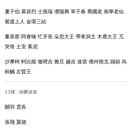
婁子伯 慕容烈 士孫瑞 濮陽興 單子春 喬國老 南華老仙
紫虛上人 金環三結
董荼那 阿會喃 忙牙長 朵思大王 帶來洞主 木鹿大王 兀
突骨 土安 奚泥
沙摩柯 軻比能 徹裡吉 雅旦 越吉 迷當 俄何燒戈 蹋頓 烏
桓觸 左賢王
23樓：錦麟遊遊
關羽 雲長
張飛 翼德