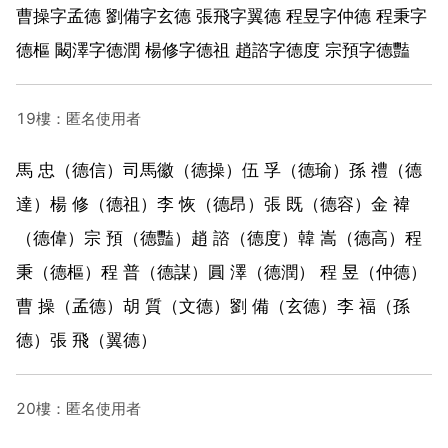
曹操字孟德 劉備字玄德 張飛字翼德 程昱字仲德 程秉字
德樞 闞澤字德潤 楊修字德祖 趙諮字德度 宗預字德豔
19樓：匿名使用者
馬 忠（德信）司馬徽（德操）伍 孚（德瑜）孫 禮（德
達）楊 修（德祖）李 恢（德昂）張 既（德容）金 褘
（德偉）宗 預（德豔）趙 諮（德度）韓 嵩（德高）程
秉（德樞）程 普（德謀）圓 澤（德潤） 程 昱（仲德）
曹 操（孟德）胡 質（文德）劉 備（玄德）李 福（孫
德）張 飛（翼德）
20樓：匿名使用者