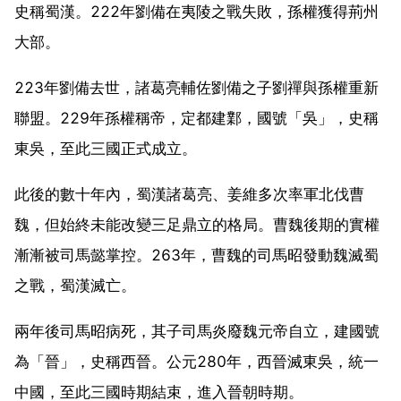
史稱蜀漢。222年劉備在夷陵之戰失敗，孫權獲得荊州
大部。
223年劉備去世，諸葛亮輔佐劉備之子劉禪與孫權重新
聯盟。229年孫權稱帝，定都建鄴，國號「吳」，史稱
東吳，至此三國正式成立。
此後的數十年內，蜀漢諸葛亮、姜維多次率軍北伐曹
魏，但始終未能改變三足鼎立的格局。曹魏後期的實權
漸漸被司馬懿掌控。263年，曹魏的司馬昭發動魏滅蜀
之戰，蜀漢滅亡。
兩年後司馬昭病死，其子司馬炎廢魏元帝自立，建國號
為「晉」，史稱西晉。公元280年，西晉滅東吳，統一
中國，至此三國時期結束，進入晉朝時期。