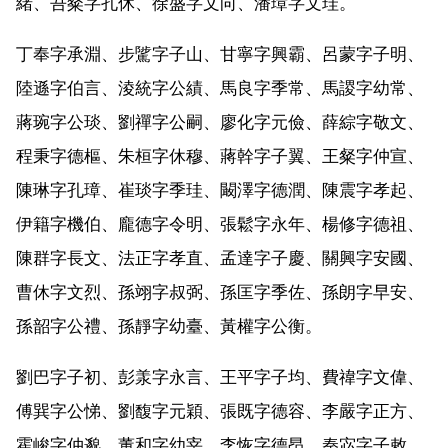
緒、吾粲字孔休、徐盛字文向、潘璋字文珪。
丁奉字承淵、步騭字子山、甘寧字興霸、呂蒙字子明、
陸遜字伯言、淩統字公績、馬良字季常、馬謖字幼常、
蔣琬字公琰、劉禪字公嗣、廖化字元儉、薛綜字敬文、
程秉字德樞、朱桓字休穆、蔣幹字子翼、王粲字仲宣、
陳琳字孔璋、崔琰字季珪、闞澤字德潤、陳震字孝起、
伊籍字機伯、龐德字令明、張鬆字永年、楊修字德祖、
陳群字長文、法正字孝直、孟達字子慶、關興字安國、
曹休字文烈、孫翊字叔弼、孫匡字季佐、孫朗字早安、
孫韶字公禮、孫靜字幼臺、黃權字公衡。
劉巴字子初、彭羕字永言、王平字子均、費禕字文偉、
傅巽字公悌、劉馥字元穎、張既字德容、李嚴字正方、
霍峻字仲邈、董和字幼宰、李恢字德昂、秦宓字子敕、