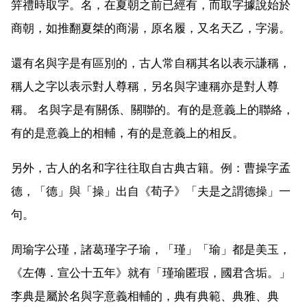
笄禮時取字。名，在夏朝之前已經有，而取字據說始於
商朝，如推翻夏桀的商湯，原名履，又名天乙，字湯。
還有名與字是有區別的，古人常自稱其名以表示謙稱，
稱人之字以表示對人尊稱，另名與字連稱亦是對人尊
稱。 名與字是有關係、關聯的。有的是意義上的聯絡，
有的是意義上的相輔，有的是意義上的相反。
另外，古人的名和字往往取自古典古籍。例：曹操字孟
德，「德」與「操」出自《荀子》「夫是之謂德操」一
句。
周瑜字公瑾，諸葛瑾字子瑜，「瑾」「瑜」都是美玉，
《左傳．宣公十五年》就有「瑾瑜匿瑕，國君含垢。」
李典是屬於名與字意義相輔的，典有典範、典雅、典