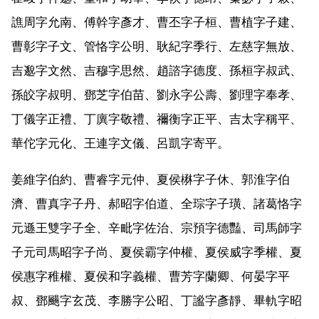
譙周字允南、傅幹字彥才、曹丕字子桓、曹植字子建、
曹彰字子文、管恪字公明、耿紀字季行、左慈字無放、
吉邈字文然、吉穆字思然、趙諮字德度、孫桓字叔武、
孫皎字叔明、鄧芝字伯苗、劉永字公壽、劉理字奉孝、
丁儀字正禮、丁廙字敬禮、禰衡字正平、吉太字稱平、
華佗字元化、王連字文儀、呂凱字寄平。
姜維字伯約、曹睿字元仲、夏侯楙字子休、郭淮字伯
濟、曹真字子丹、郝昭字伯道、全琮字子璜、諸葛恪字
元遜王雙字子全、辛毗字佐治、宗預字德豔、司馬師字
子元司馬昭字子尚、夏侯霸字仲權、夏侯威字季權、夏
侯惠字稚權、夏侯和字義權、曹芳字蘭卿、何晏字平
叔、鄧颺字玄茂、李勝字公昭、丁謐字彥靜、畢軌字昭