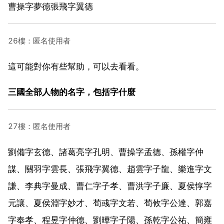
曹操字夢德張飛字翼德
26樓：匿名使用者
這可能對你有些幫助，可以去看看。
三國全部人物的名字，包括字什麼
27樓：匿名使用者
劉備字玄德、諸葛亮字孔明、曹操字孟德、孫權字仲
謀、關羽字雲長、張飛字翼德、趙雲字子龍、樂進字文
謙、李典字曼成、曹仁字子孝、曹洪字子廉、夏侯惇字
元讓、夏侯淵字妙才、荀彧字文若、荀攸字公達、郭嘉
字奉孝、程昱字仲德、劉曄字子陽、孫乾字公祐、簡雍