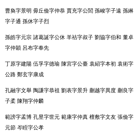
曹奐字景明 毋丘儉字仲恭 賈充字公閭 孫峻字子遠 孫綝
字子通 孫休字子烈
孫皓字元宗 諸葛誕字公休 羊祜字叔子 劉協字伯和 董卓
字仲穎 呂布字奉先
丁原字建陽 伍孚字德瑜 陳宮字公臺 袁紹字本初 袁術字
公路 鄭玄字康成
孔融字文舉 陶謙字恭祖 劉表字景升 蒯越字異度 蒯良字
子柔 陳翔字仲麟
範謗字孟博 孔昱字世元 範康字仲真 檀敷字文友 張儉字
元節 岑眰字公孝