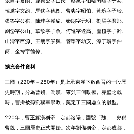
張裔字君嗣、龐德公字山民、蔡邕字伯喈田疇字子泰、
韓遂字文約、馬鈞字德衡、曹爽字昭伯、黃琬字子琰、
張魯字公祺、陳珪字漢瑜、秦朗字元明、劉焉字君郎、
劉岱字公山、華歆字子魚、何進字遂高、盧植字子幹、
山濤字巨源、王朗字景興、管寧字幼安、淳于瓊字仲
簡、金禕字德偉。
擴充套件資料
三國（220年－280年）是上承東漢下啟西晉的一段歷
史時期，分為曹魏、蜀漢、東吳三個政權。赤壁之戰
時，曹操被孫劉聯軍擊敗，奠定了三國鼎立的雛型。
220年，曹丕篡漢稱帝，定都洛陽，國號「魏」，史稱
曹魏，三國曆史正式開始。次年劉備稱帝，定都成都，