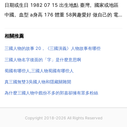
日期或生日 1982 07 15 出生地點 臺灣。國家或地區
中國。血型 a身高 176 體重 58興趣愛好 做自己的 電
影 彈吉他 閱讀 樂團演出 記錄生活星座 巨蟹座。職業
演員 歌手。畢業院校 大學 景文科技大學 視覺傳達設
相關推薦
計...
三國人物的故事 20，《三國演義》人物故事有哪些
三國人物名字後面的「字」是什麼意思啊
蜀國有哪些人,三國人物蜀國有哪些人
真三國無雙3吳國人物和隱藏關雜開
為什麼三國人物中戲份不多的郭嘉卻擁有眾多粉絲
Copyright 2018-2026 All Rights Reserved