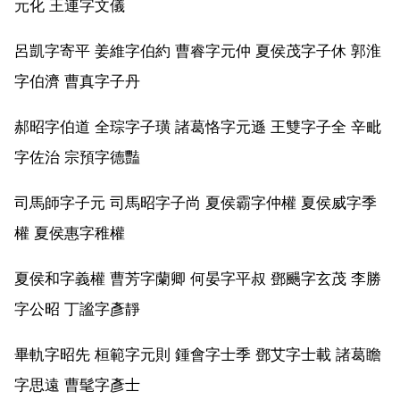
元化 王連字文儀
呂凱字寄平 姜維字伯約 曹睿字元仲 夏侯茂字子休 郭淮
字伯濟 曹真字子丹
郝昭字伯道 全琮字子璜 諸葛恪字元遜 王雙字子全 辛毗
字佐治 宗預字德豔
司馬師字子元 司馬昭字子尚 夏侯霸字仲權 夏侯威字季
權 夏侯惠字稚權
夏侯和字義權 曹芳字蘭卿 何晏字平叔 鄧颺字玄茂 李勝
字公昭 丁謐字彥靜
畢軌字昭先 桓範字元則 鍾會字士季 鄧艾字士載 諸葛瞻
字思遠 曹髦字彥士