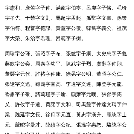
字憲和、糜竺字子仲、滿寵字伯寧、呂虔字子恪、毛玠
字孝先、于禁字文則、馬超字孟起、孫堅字文臺、孫策
字伯符、程普字德謀、黃蓋字公覆、韓當字義公、祖茂
字大榮、朱治字君理、呂範字子衡。
周瑜字公瑾、張昭字子布、張紘字子綱、太史慈字子義
蔣欽字公奕、周泰字幼平、陳武字子烈、虞翻字仲翔、
董襲字元代、許褚字仲康、徐晃字公明、董昭字公仁、
張遼字文遠、臧霸字宣高、李通字文達、陳登字元龍、
魯肅字子敬、諸葛瑾字子瑜、顧雍字元嘆、張郃字雋
乂、許攸字子遠、賈詡字文和、司馬懿字仲達文聘字仲
業、魏延字文長、徐庶字元直、黃忠字漢升、龐統字士
元、嚴畯字曼才、陸績字公紀、張溫字惠恕、駱統字公