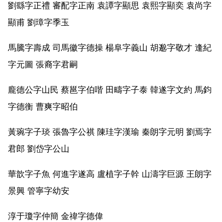
劉繇字正禮 審配字正南 袁譚字顯思 袁熙字顯奕 袁尚字
顯甫 劉璋字季玉
馬騰字壽成 司馬徽字德操 楊阜字義山 胡邈字敬才 逢紀
字元圖 張裔字君嗣
龐德公字山民 蔡邕字伯喈 田疇字子泰 韓遂字文約 馬鈞
字德衡 曹爽字昭伯
黃琬字子琰 張魯字公祺 陳珪字漢瑜 秦朗字元明 劉焉字
君郎 劉岱字公山
華歆字子魚 何進字遂高 盧植字子幹 山濤字巨源 王朗字
景興 管寧字幼安
淳于瓊字仲簡 金禕字德偉