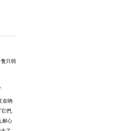
一隻只弱
。
正在吶
它們,
,耐心
搬走了。