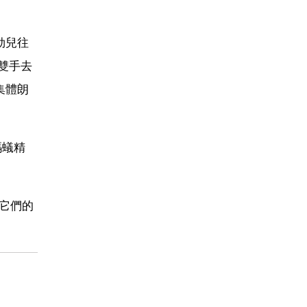
勁兒往
雙手去
集體朗
螞蟻精
它們的