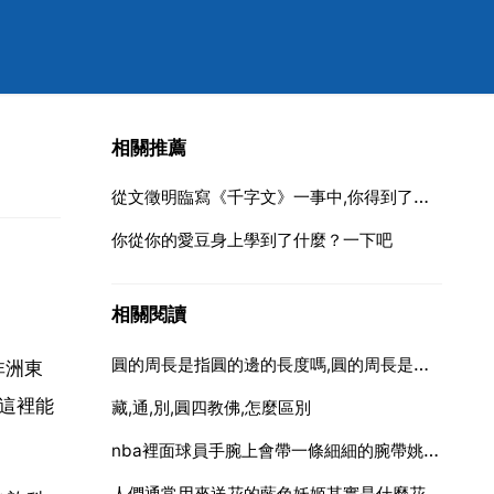
相關推薦
從文徵明臨寫《千字文》一事中,你得到了怎樣的啟示
你從你的愛豆身上學到了什麼？一下吧
相關閱讀
圓的周長是指圓的邊的長度嗎,圓的周長是指一個圓的邊的長度嗎
非洲東
這裡能
藏,通,別,圓四教佛,怎麼區別
nba裡面球員手腕上會帶一條細細的腕帶姚明艾易
人們通常用來送花的藍色妖姬其實是什麼花