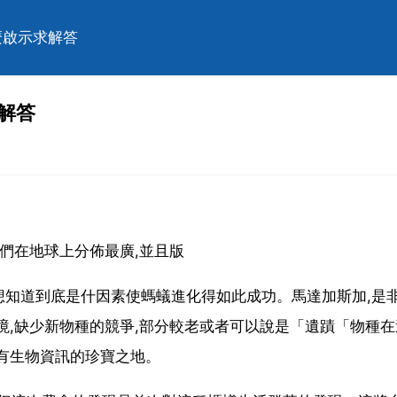
麼啟示求解答
解答
們在地球上分佈最廣,並且版
想知道到底是什因素使螞蟻進化得如此成功。馬達加斯加,是
境,缺少新物種的競爭,部分較老或者可以說是「遺蹟「物種在
有生物資訊的珍寶之地。