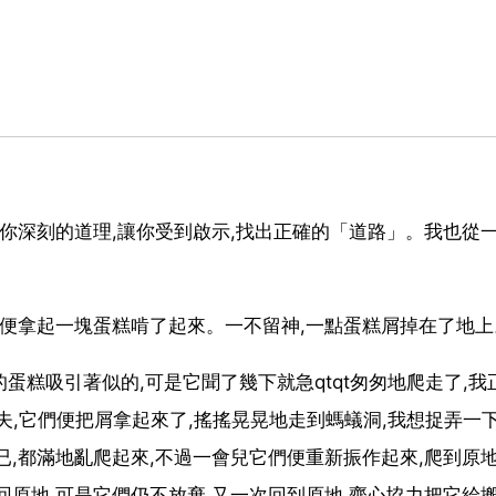
給你深刻的道理,讓你受到啟示,找出正確的「道路」。我也從
,便拿起一塊蛋糕啃了起來。一不留神,一點蛋糕屑掉在了地上
的蛋糕吸引著似的,可是它聞了幾下就急qtqt匆匆地爬走了,我
夫,它們便把屑拿起來了,搖搖晃晃地走到螞蟻洞,我想捉弄一下
,都滿地亂爬起來,不過一會兒它們便重新振作起來,爬到原地
回原地,可是它們仍不放棄,又一次回到原地,齊心協力把它給