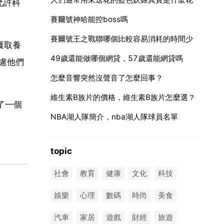
允許科
賽爾號神哈能控boss嗎
賽爾號王之戰聯哪個比較容易消耗的時間少
獲取養
49歲還能做哪個網貸，57歲還能網貸嗎
考慮他們
怎麼音響突然沒聲音了怎麼回事？
維生素B族片的價格，維生素B族片怎麼選？
了一個
NBA湖人隊簡介，nba湖人隊球員名單
topic
社會
教育
健康
文化
科技
娛樂
心理
數碼
時尚
美食
汽車
家居
遊戲
財經
旅遊