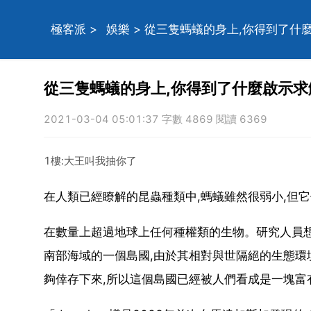
極客派
>
娛樂
> 從三隻螞蟻的身上,你得到了什
從三隻螞蟻的身上,你得到了什麼啟示求
2021-03-04 05:01:37 字數 4869 閱讀 6369
1樓:大王叫我抽你了
在人類已經瞭解的昆蟲種類中,螞蟻雖然很弱小,但它
在數量上超過地球上任何種權類的生物。研究人員
南部海域的一個島國,由於其相對與世隔絕的生態環
夠倖存下來,所以這個島國已經被人們看成是一塊富