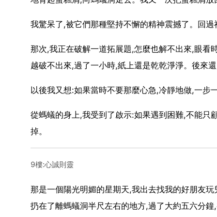
我驚呆了,被它們那種堅持不懈的精神震撼了。回過神
那次,我正在破解一道拓展題,怎麼也解不出來,眼看
越破不出來,過了一小時,紙上還是乾乾淨淨。後來
以後我又想:如果當時不要那麼心急,冷靜地做,一步
從螞蟻的身上,我受到了啟示:如果遇到困難,不能只
掉。
9樓:心誠則靈
那是一個陽光明媚的星期天,我出去找我的好朋友玩兒
扔在了離螞蟻洞半尺左右的地方,過了大約五六分鐘