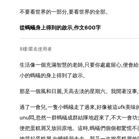
不要看世界的一部分,要看世界的全部。
從螞蟻身上得到的啟示,作文600字
8樓:匿名使用者
生活像一個充滿智慧的老師,只要你處處留心,便會
小的螞蟻的身上得到了啟示。
那是一個風和日麗,天高去淡的星期六。我閒著沒事
過了一會兒,一隻小螞蟻走了過來,好像被這ufk美味
unu悶,忽然一群螞蟻成群結隊地趕來了,不大一會功
便把蛋糕屑又放回原地。這時,螞蟻們個個都驚慌不已
地背起蛋糕屑,向螞蟻洞走去。我又一次把蛋糕屑放