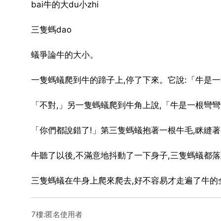
bai牛的大du小zhi
三隻螞dao
蟻爭論牛的大小。
一隻螞蟻爬到牛的蹄子上,停了下來。它說:「牛是
「不對,」另一隻螞蟻爬到牛角上說,「牛是一根彎彎的小
「你們都說錯了!」第三隻螞蟻抱著一根牛毛,眯縫著
牛聽了以後,不滿意地抖動了一下身子,三隻螞蟻都落
三隻螞蟻在牛身上爬來爬去,好不容易才走遍了牛的全
7樓:匿名使用者