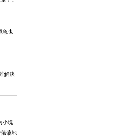
越急也
難解決
兩小塊
浩蕩蕩地