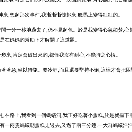
來,想起那次事件,我漸漸慚愧起來,臉馬上變得紅紅的。
時間一分一秒地過去了,仍不見起色。於是我變得心急如焚,心
還是在媽媽的幫助下才解開了這道題。
一步來,肯定會破出來的,都怪我沒有耐心,不能持之心恆。
顧著著急,坐以待斃。要冷靜,而且還要堅持不懈,這樣才會把困
,在路上,我看到一個螞蟻洞,我正好吃著小蛋糕,於是就摳下
,有一兩隻螞蟻朝蛋糕走過去,又過了兩三分鐘,一大群螞蟻浩