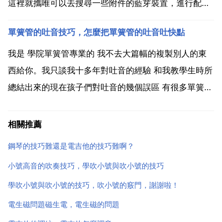
這裡就攜唯可以去搜尋一些附件的藍芽裝置，進行配對
或者進辯仔培行關閉等。在螢幕下方談培那個主功能乎
單簧管的吐音技巧，怎麼把單簧管的吐音吐快點
侍李鍵可以開關歲遲藍芽。羅蘭電吹管使用藍芽外放
時，需要在耳機孔插入藍芽發射器 使用藍芽音箱，開
我是 學院單簧管專業的 我不去大篇幅的複製別人的東
啟...
西給你。我只談我十多年對吐音的經驗 和我教學生時所
總結出來的現在孩子們對吐音的幾個誤區 有很多單簧管
的學生對自己的吐音不是很滿意或者感覺吐的慢或者和
手指不能配合的很好。首先我先說一下吐音普遍會有的
相關推薦
誤區。很多學生錯誤的認為舌頭特別的用力吐出很短的
鋼琴的技巧難還是電吉他的技巧難啊？
聲音來...
小號高音的吹奏技巧，學吹小號與吹小號的技巧
學吹小號與吹小號的技巧，吹小號的竅門，謝謝啦！
電生磁問題磁生電，電生磁的問題