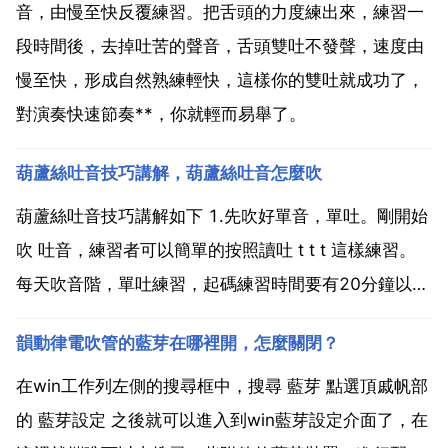
音，由慢至快反覆練習。把舌頭的力度練出來，練習一
段時間後，去掉吐苦的聲音，舌頭雙吐不發聲，速度由
慢至快，形成自然熟練輕快，這樣你的雙吐就成功了，
對演奏快速節奏**，你就輕而易舉了。
葫蘆絲吐音技巧講解，葫蘆絲吐音怎麼吹
葫蘆絲吐音技巧講解如下 1.先吹好單音，單吐。剛開始
吹 吐音，練習者可以簡單的按照讀吐 t t t 這樣練習。
每天吹音階，單吐練習，起碼練習時間要有20分鐘以
上！2.這個階段就是練習嘴上的功夫 每天練習念字法
韻動律電吹管的藍芽在哪裡開，怎麼關閉？
吐苦 的格 特可 嘟咕 這樣練，先把舌頭練好，也叫舌頭
功，鍛鍊舌頭的靈敏度，這個念字法起碼...
在win工作列左側的搜尋框中，搜尋 藍芽 點選頂戚帆部
的 藍芽設定 之後就可以進入到win藍芽設定介面了，在