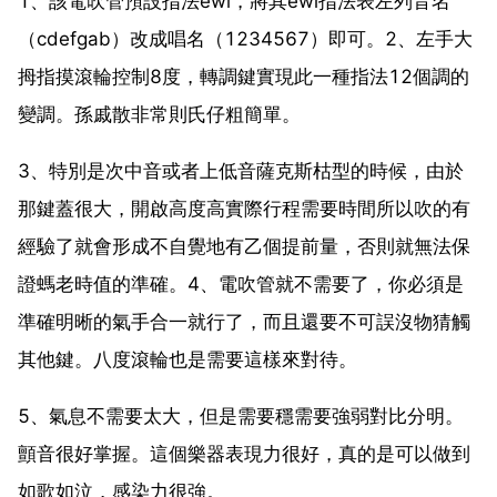
1、該電吹管預設指法ewi，將其ewi指法表左列音名
（cdefgab）改成唱名（1234567）即可。2、左手大
拇指摸滾輪控制8度，轉調鍵實現此一種指法12個調的
變調。孫戚散非常則氏仔粗簡單。
3、特別是次中音或者上低音薩克斯枯型的時候，由於
那鍵蓋很大，開啟高度高實際行程需要時間所以吹的有
經驗了就會形成不自覺地有乙個提前量，否則就無法保
證螞老時值的準確。4、電吹管就不需要了，你必須是
準確明晰的氣手合一就行了，而且還要不可誤沒物猜觸
其他鍵。八度滾輪也是需要這樣來對待。
5、氣息不需要太大，但是需要穩需要強弱對比分明。
顫音很好掌握。這個樂器表現力很好，真的是可以做到
如歌如泣，感染力很強。