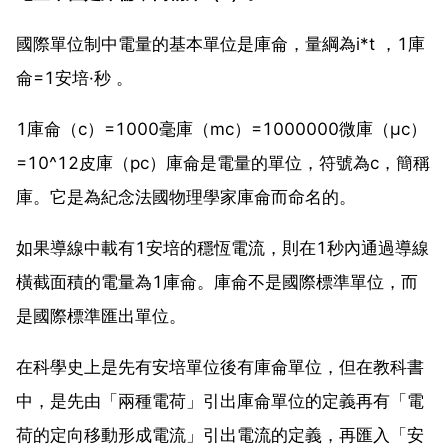
國際單位制中電量的基本單位是庫侖，量綱為i*t ，1庫
侖=1安培·秒 。
1庫侖（c）=1000毫庫（mc）=1000000微庫（μc）
=10^12皮庫（pc）庫侖是電量的單位，符號為c，簡稱
庫。它是為紀念法國物理學家庫侖而命名的。
如果導線中載有1安培的穩恆電流，則在1秒內通過導線
橫截面積的電量為1庫侖。庫侖不是國際標準單位，而
是國際標準匯出單位。
在科學史上是先有安培單位後有庫侖單位，但在教科書
中，是先由「兩種電荷」引出庫侖單位的定義再有「電
荷的定向移動形成電流」引出電流的定義，再匯入「安