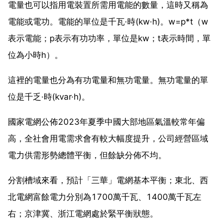
電量也可以指用電裝置所需用電能的數量，這時又稱為
電能或電功。電能的單位是千瓦·時(kw·h)。w=p*t（w
表示電能；p表示有功功率，單位是kw；t表示時間，單
位為小時h）。
這裡的電量也分為有功電量和無功電量。無功電量的單
位是千乏·時(kvar·h)。
國家電網公佈2023年夏季中國大部地區氣溫較常年偏
高，全社會用電需求會有較大幅度提升，公司經營區域
電力供需形勢總體平衡，但餘缺分佈不均。
分割槽域來看，預計「三華」電網基本平衡；東北、西
北電網富餘電力分別為1700萬千瓦、1400萬千瓦左
右；京津冀、浙江電網處於緊平衡狀態。