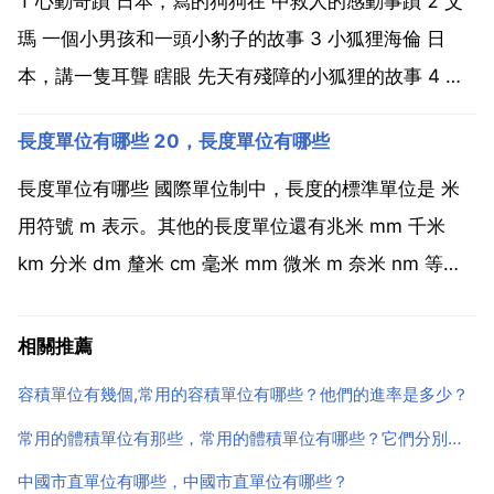
麼長的時間內消耗的電能 w si單位為j ...
1 心動奇蹟 日本，寫的狗狗在 中救人的感動事蹟 2 艾
瑪 一個小男孩和一頭小豹子的故事 3 小狐狸海倫 日
本，講一隻耳聾 瞎眼 先天有殘障的小狐狸的故事 4 象
的故事 本來大象是個很善良的動物種群，會收養落單的
長度單位有哪些 20，長度單位有哪些
小象，但有個旱季，連成年象都面臨著死亡的危機，一
直落單的剛出身不久的小象想要加入另一個象...
長度單位有哪些 國際單位制中，長度的標準單位是 米
用符號 m 表示。其他的長度單位還有兆米 mm 千米
km 分米 dm 釐米 cm 毫米 mm 微米 m 奈米 nm 等。
他們同米的換算關係如下 1mm 1 10 6m 1km 1 10
3m 1dm 1 10 1 m 1cm 1 10 2 m 1...
相關推薦
容積單位有幾個,常用的容積單位有哪些？他們的進率是多少？
常用的體積單位有那些，常用的體積單位有哪些？它們分別有多大
中國市直單位有哪些，中國市直單位有哪些？