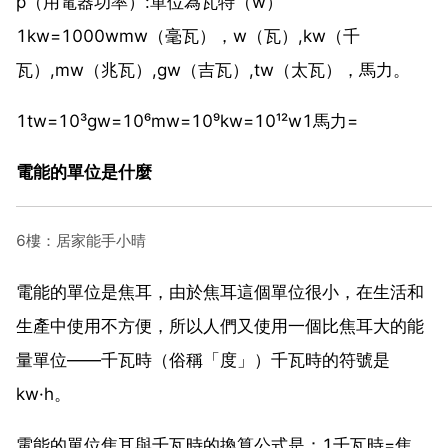
p（用電器功率）:單位為瓦特（w）
1kw=1000wmw（毫瓦），w（瓦）,kw（千
瓦）,mw（兆瓦）,gw（吉瓦）,tw（太瓦），馬力。
1tw=10³gw=10⁶mw=10⁹kw=10¹²w1馬力=
電能的單位是什麼
6樓：居家能手小晴
電能的單位是焦耳，由於焦耳這個單位很小，在生活和
生產中使用不方便，所以人們又使用一個比焦耳大的能
量單位——千瓦時（俗稱「度」）千瓦時的符號是
kw·h。
電能的單位焦耳與千瓦時的換算公式是：1千瓦時=焦