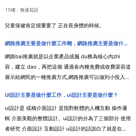
15樓：無邊花語
兒童保健肯定很重要了 正在長身體的時候。
網路推廣主要是做什麼工作翱，網路推廣主要是做什麼工作啊？？？
網路bai推廣就是以企業產品或服 du務為核心內zhi
容，建立 dao，再把這個 通過各內種免費或收費渠容道
展示給網民的一種推廣方式,網路推廣可以做到小投入大
回報的效果。網路推copy 廣的重要任務之一就是在網
UI設計主要是做什麼工作，ui設計主要是做什麼？
際網路bai上建立du並推廣企業的品牌，知名企 zhi業的
網下品牌可以dao在網上得以延...
ui設計是 或稱介面設計 是指對軟體的人機互動 操作邏
輯 介面美觀的整體設計。ui設計的分為了三個部分 使用
者研究 介面設計 互動設計 ui設計的話說白了就是在設