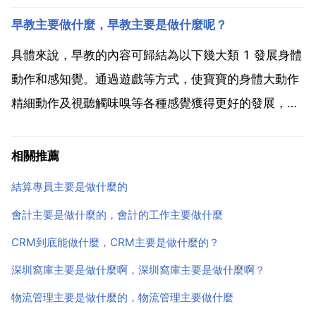
計的時候讓使用者有一個好的體驗度，當然產品的使用
早教主要做什麼，早教主要是做什麼呢？
方法和實際的操作也要方便簡潔的同時也要注重產品的
美觀度。還有一種就是我們平時瀏覽的公眾賬號...
具體來說，早教的內容可歸結為以下幾大類 1 發展身體
動作和感知覺。通過遊戲等方式，使寶寶的身體大動作
精細動作及視聽觸味嗅等各種感覺獲得更好的發展，為
培養寶寶各種良好習慣做好準備，為寶寶進一步的探索
認知 發展社會性 適應生活打好基礎。2 培養使用語言
相關推薦
和表達溝通的好習慣。語言是與人交流的工具，也是
結算專員主要是做什麼的
思...
會計主要是做什麼的，會計的工作主要做什麼
CRM到底能做什麼，CRM主要是做什麼的？
深圳窩庫主要是做什麼啊，深圳窩庫主要是做什麼啊？
物流管理主要是做什麼的，物流管理主要做什麼