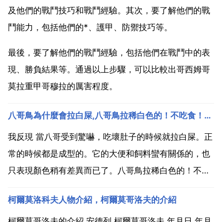
及他們的戰鬥技巧和戰鬥經驗。其次，要了解他們的戰
鬥能力，包括他們的*、護甲、防禦技巧等。
最後，要了解他們的戰鬥經驗，包括他們在戰鬥中的表
現、勝負結果等。通過以上步驟，可以比較出哥西姆哥
莫拉重甲哥穆拉的厲害程度。
八哥鳥為什麼會拉白屎,八哥鳥拉稀白色的！不吃食！怎麼辦？？急急急！！！！
我反現 當八哥受到驚嚇，吃壞肚子的時候就拉白屎。正
常的時候都是成型的。它的大便和飼料蠻有關係的，也
只表現顏色稍有差異而已了。八哥鳥拉稀白色的！不吃
食！怎麼辦？急急急！拉稀是胃腸炎 引起的。1 胃腸炎
柯爾莫洛科夫人物介紹，柯爾莫哥洛夫的介紹
是八哥和鷯哥的常見病之一，主要發生原因是鳥吃了變
質的食物或飲入有糞的極不清潔的汙水。有時因食罐內
柯爾莫哥洛夫的介紹 安德列 柯爾莫哥洛夫 年月日 年月