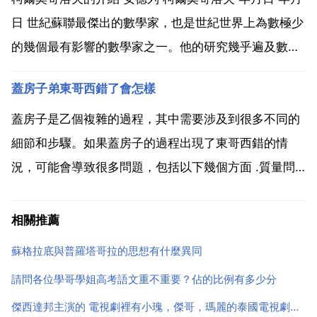
食物吃...
日 世紀蘇聯最傑出的數學家，也是世紀世界上為數極少
的幾個最有影響的數學家之一。他的研究幾乎遍及數學
的所有領域，做出許多開創性的貢獻。科莫羅夫斯基的
蓋房子弟東哥西錯了會怎樣
人物生平 年月日，波蘭提前舉行議會選舉，最大在野黨
公民綱領黨以較大優勢戰勝執政的法律與公正黨，成為
蓋房子是乙個複雜的過程，其中需要涉及到很多不同的
議...
細節和步驟。如果蓋房子的過程出現了東哥西錯的情
況，可能會導致很多問題，包括以下幾個方面 .質量問
題 如果蓋房子的過程出現了東哥西錯的情況，可能會導
致建築質量的下降。例如，如果磚塊沒有按照規定的方
相關推薦
式砌起來，可能會出現裂縫或者結構不穩定的情況，從
蘇格拉底與普羅塔哥拉的思想有什麼異同
而影響房屋...
請問各位學哥學姐高考語文重不重要？佔的比例有多少分
傑西達邦主演的 電視劇裡有小瑰，傑哥，瑪麗的泰國電視劇的名字叫什麼