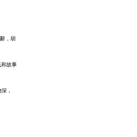
辭，胡
低和故事
物深，