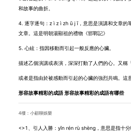
和故事的曲折。
4. 逐字逐句：z ì z ì zh ū j ī，意思
文章。這是明朝湯顯祖的禮物《邯鄲記》
5. 心絃：指因移動而引起一般反應的心臟。
描述乙個演講或表演，深深打動了人們的心。又稱
或者是指由於被感動而引起的心臟的強烈共鳴。這
形容故事精彩的成語 形容故事精彩的成語有哪些
4樓：小顧聊娛樂
<>1、引人入勝：yǐn rén rù shèng，