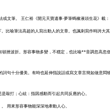
傑出的筆法或文筆。 王仁裕《開元天寶遺事·夢筆螞橡液頭生花》載：
下。比喻筆法高超的人寫出動人的文章。也諷刺寫作時誇大其
於變化，有頓挫波折。形容事物多變，不穩定，也比喻**音調忽高忽
話、文章的詞句十分優美。有時也延伸指說話或寫文章言簡如做意悶
成語，意思是敲打；心絃：指因感動而引起共同反應的心。
。 用來形容事物能深深地牽動人心。