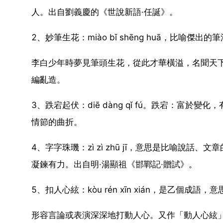
人。出自劉義慶的《世說新語·任誕》。
2、妙筆生花：miào bǐ shēng huā，比喻
李白少年時夢見筆頭生花，從此才華橫溢，名聞天
編亂造。
3、跌宕起伏：diē dàng qǐ fú。跌宕：富
情節的曲折。
4、字字珠璣：zì zì zhū jī，意思是比喻說
凝鍊有力。出自明·湯顯祖《邯鄲記·贈試》。
5、扣人心絃：kòu rén xīn xián，是乙個
形容言論或表演深深地打動人心。又作「動人心絃」