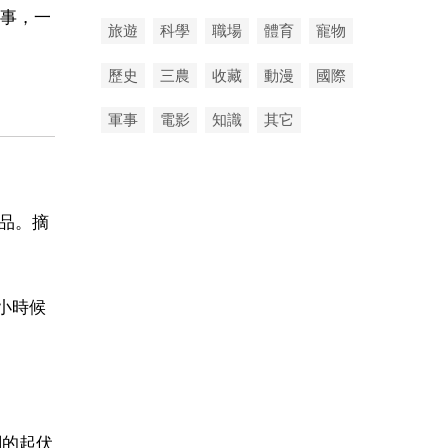
事，一
旅遊
科學
職場
體育
寵物
歷史
三農
收藏
動漫
國際
軍事
電影
知識
其它
作品。摘
白小時候
調的起伏