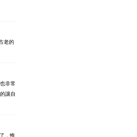
飽覽古老的
也非常
的讓自
了，惟