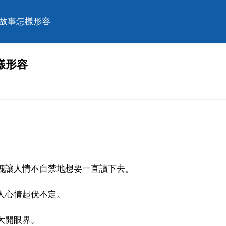
個故事怎樣形容
樣形容
局槐讓人情不自禁地想要一直讀下去。
讓人心情起伏不定。
大開眼界。