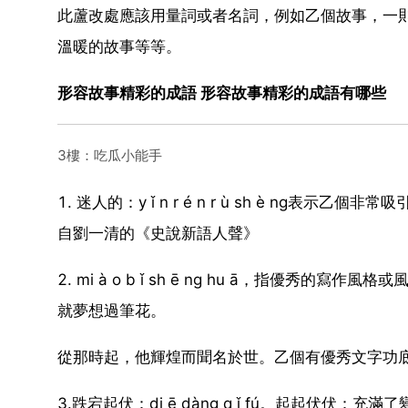
此蘆改處應該用量詞或者名詞，例如乙個故事，一
溫暖的故事等等。
形容故事精彩的成語 形容故事精彩的成語有哪些
3樓：吃瓜小能手
1. 迷人的：y ǐ n r é n r ù sh è n
自劉一清的《史說新語人聲》
2. mi à o b ǐ sh ē ng hu ā，指
就夢想過筆花。
從那時起，他輝煌而聞名於世。乙個有優秀文字功
3.跌宕起伏：di ē dàng q ǐ fú。起起伏