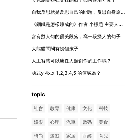
自我反思就是反思自己的問題，反思自身原因嗎？
《鋼鐵是怎樣煉成的》作者 小標題 主要人物 性格特徵 佳段賞析
含有擬人句的優美段落，寫一段擬人的句子
大熊貓閩閩有幾個孩子
人工智慧可以勝任人類創作的工作嗎？
函式y 4x,x 1,2,3,4,5 的值域為？
topic
社會
教育
健康
文化
科技
娛樂
心理
汽車
數碼
美食
時尚
遊戲
家居
財經
育兒