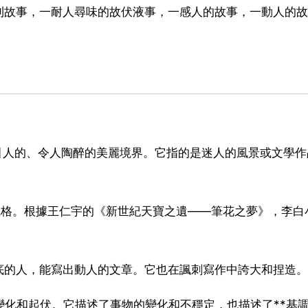
則故事，一耐人尋味的故伏液事，一感人的故事，一動人的故
g表示乙個非常吸引人的、令人陶醉的美麗境界。它指的是迷人的風景或文學
優秀的寫作風格或風格。根據王仁宇的《新世紀天寶之遺——筆花之夢》，李
底的人，能寫出動人的文章。它也在諷刺寫作中誇大和捏造。
伏：充滿了變化和起伏。它描述了事物的變化和不穩定，也描述了**基