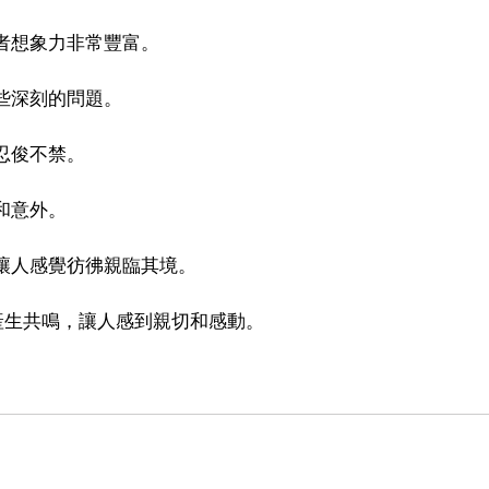
作者想象力非常豐富。
些深刻的問題。
忍俊不禁。
和意外。
，讓人感覺彷彿親臨其境。
感產生共鳴，讓人感到親切和感動。