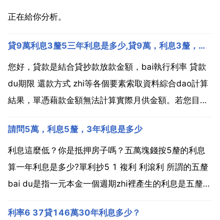
正在給你分析。
貸9萬利息3釐5三年利息是多少,貸9萬，利息3釐，分3年，利息總共多少
您好，貸款是結合貸抄款放款金額，bai執行利率 貸款
du期限 還款方式 zhi等各個要素索取資料綜合dao計算
結果，單憑藉款金額無法計算實際月供金額。若您目前
是想試算一下月供資訊以作參考，請您開啟以下連線
請問5萬，利息5釐，3年利息是多少
http chnl dkjsq嘗試使用目前貸款的基準利率試算月
供。可檢視月供 月供本金 月供利...
利息這麼低？你是抵押房子嗎？五萬塊錢按5釐的利息
算一年利息是多少?單利抄5 1 複利 利滾利 所謂的五釐
bai du是指一元本金一個週期zhi裡產生的利息是五釐，
也就是月息或者年息，月dao息250 年息3000.上面的
利率6 37貸146萬30年利息多少？
計算取的月息5釐。還款期限12個月。應該是2500元