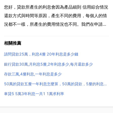
一年。一分利息5萬是5000...
您好，貸款所產生的利息會因為產品細則 信用綜合情況
還款方式與時間等原因，產生不同的費用，每個人的情
況都不一樣，所產生的費用情況也不同。我們在申請貸
款時，不能只比較利息，還要綜合檢視貸款平臺的可靠
性，這樣才能保障自己的資訊和財產安全。推薦使用有
相關推薦
錢花，有錢花原名 有錢花 是度小滿金融旗下信貸品
請問貸款25萬，利息4釐 20年利息是多少錢
牌，面向...
銀行貸款30萬,月利息5釐,2年利息多少,每月還款多少
存款三萬,4釐利息,一年利息是多少
50萬的貸款五釐一年利息怎麼算，50萬的貸款，5釐的利息，一個月要多少利息
車貸5 5萬3年利息一共1 1萬求利率