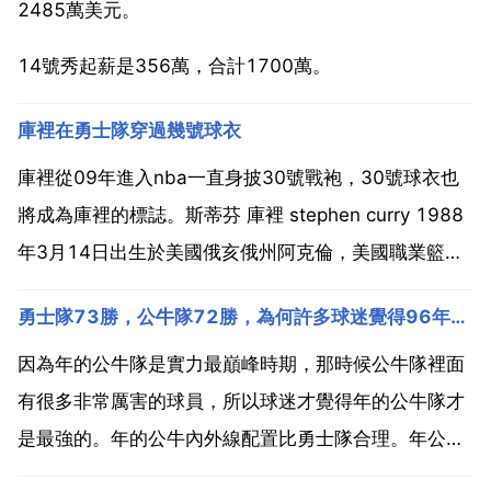
2485萬美元。
14號秀起薪是356萬，合計1700萬。
庫裡在勇士隊穿過幾號球衣
庫裡從09年進入nba一直身披30號戰袍，30號球衣也
將成為庫裡的標誌。斯蒂芬 庫裡 stephen curry 1988
年3月14日出生於美國俄亥俄州阿克倫，美國職業籃球
運動員，司職控球后衛，現效力於nba金州勇士隊。斯
勇士隊73勝，公牛隊72勝，為何許多球迷覺得96年的公牛更強？
蒂芬 庫裡2009年通過選秀進入nba後一直效力於勇士
隊，新秀賽季入選最佳新秀...
因為年的公牛隊是實力最巔峰時期，那時候公牛隊裡面
有很多非常厲害的球員，所以球迷才覺得年的公牛隊才
是最強的。年的公牛內外線配置比勇士隊合理。年公牛
的內線攻擊力比勇士隊強，外線就會出來很多機會，勇