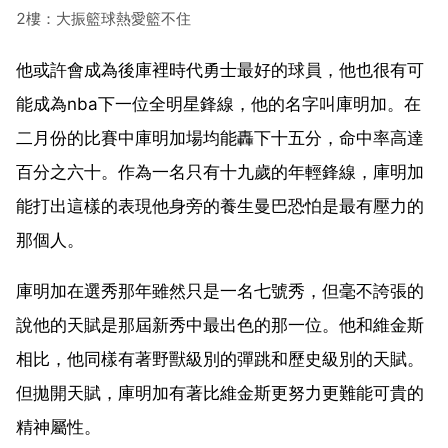
2樓：大振籃球熱愛籃不住
他或許會成為後庫裡時代勇士最好的球員，他也很有可
能成為nba下一位全明星鋒線，他的名字叫庫明加。在
二月份的比賽中庫明加場均能轟下十五分，命中率高達
百分之六十。作為一名只有十九歲的年輕鋒線，庫明加
能打出這樣的表現他身旁的養生曼巴恐怕是最有壓力的
那個人。
庫明加在選秀那年雖然只是一名七號秀，但毫不誇張的
說他的天賦是那屆新秀中最出色的那一位。他和維金斯
相比，他同樣有著野獸級別的彈跳和歷史級別的天賦。
但拋開天賦，庫明加有著比維金斯更努力更難能可貴的
精神屬性。