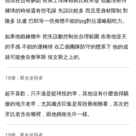
他現在也有缺點 在勇士球隊戰術比較奔放 他處理察侍
褲球的時候還有些毛躁 失誤比較多 而且受身材限制 對
隆多 比盧 巴郎等一些身體不錯的pg對位還略顯吃力。
如果他鍛鍊幾年 把失誤數控制在合理範圍 依靠他逆天
的手感 不錯的運轉球 在乙個團隊防守的體系下 他的成
就可能會在詹寧斯 埃文斯之上的。
18樓：匿名使用者
超不喜歡，只不過是籃球投的準，其他沒有什麼值得驕
傲的地方老早，尤其纖含巨集是長毀冊相難看，其次把
牙託老含在嘴裡，跟他媽衛生巾一樣。
19樓：匿名使用者