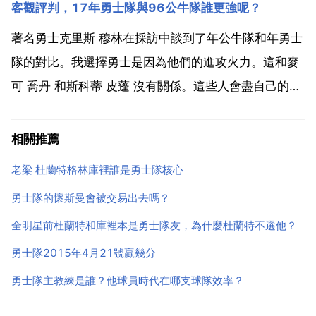
客觀評判，17年勇士隊與96公牛隊誰更強呢？
士隊很容易顧此失彼。因為年的公牛陣容非常強大，而
且最後奪得了總冠軍，所以球迷認為那年的公牛更強。
著名勇士克里斯 穆林在採訪中談到了年公牛隊和年勇士
勝沒奪冠，是...
隊的對比。我選擇勇士是因為他們的進攻火力。這和麥
可 喬丹 和斯科蒂 皮蓬 沒有關係。這些人會盡自己的乙
份力量。我不認為他們能阻止史蒂芬 庫裡 和克萊 湯普
森 的死亡，但他們會盡力限制他們。他們會讓斯科蒂為
相關推薦
史蒂芬辯護。菲爾傑克遜的策略是先抓住小偷，所...
老梁 杜蘭特格林庫裡誰是勇士隊核心
勇士隊的懷斯曼會被交易出去嗎？
全明星前杜蘭特和庫裡本是勇士隊友，為什麼杜蘭特不選他？
勇士隊2015年4月21號贏幾分
勇士隊主教練是誰？他球員時代在哪支球隊效率？