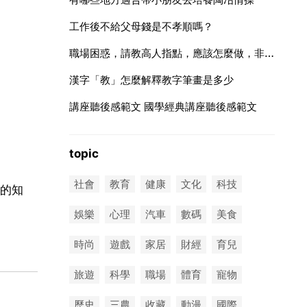
工作後不給父母錢是不孝順嗎？
職場困惑，請教高人指點，應該怎麼做，非常感謝 30
漢字「教」怎麼解釋教字筆畫是多少
講座聽後感範文 國學經典講座聽後感範文
topic
社會
教育
健康
文化
科技
的知
娛樂
心理
汽車
數碼
美食
時尚
遊戲
家居
財經
育兒
旅遊
科學
職場
體育
寵物
歷史
三農
收藏
動漫
國際