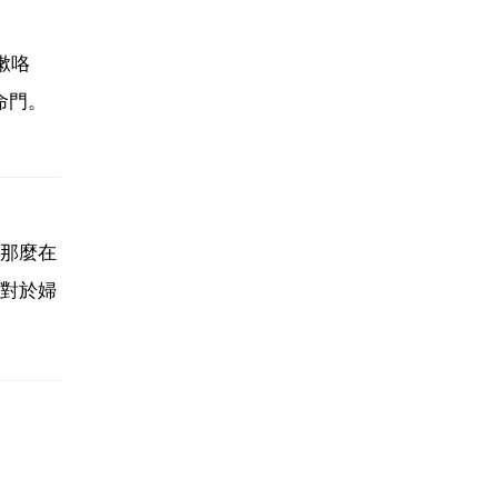
嗽咯
命門。
那麼在
對於婦