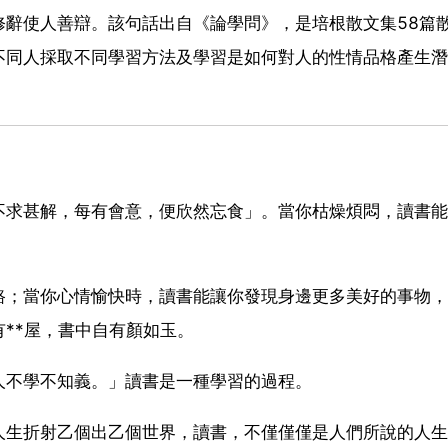
修辭使人善辯。該句話出自《論學問》，是培根散文集58篇
不同人採取不同學習方法及學習是如何對人的性情品格產生潛
不求甚解，每有會意，便欣然忘食」。當你枯燥煩悶，讀書能
路；當你心情愉快時，讀書能讓你發現身邊更多美好的事物，
**屋，書中自有顏如玉。
人不學不知義。」讀書是一種學習的過程。
人生折射乙個出乙個世界，讀書，不僅僅僅是人們所說的人生