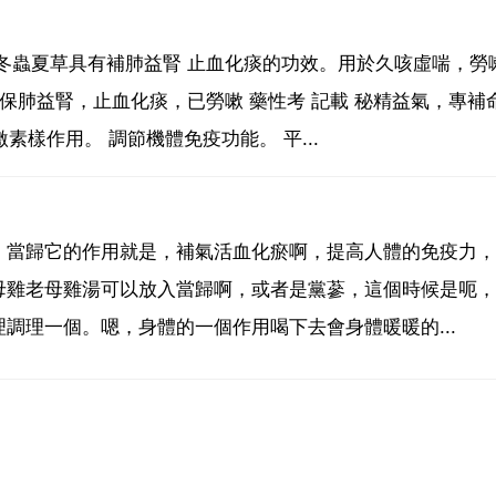
冬蟲夏草具有補肺益腎 止血化痰的功效。用於久咳虛喘，勞
保肺益腎，止血化痰，已勞嗽 藥性考 記載 秘精益氣，專補
素樣作用。 調節機體免疫功能。 平...
，當歸它的作用就是，補氣活血化瘀啊，提高人體的免疫力，
母雞老母雞湯可以放入當歸啊，或者是黨蔘，這個時候是呃，
調理一個。嗯，身體的一個作用喝下去會身體暖暖的...