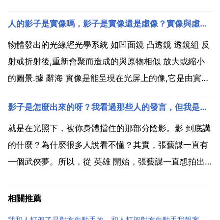
短 較長 長。 影子的方向變化 一天中，早上影子在西，
人的影子是實像嗎，影子是實像還是虛像？實像與虛像有什麼區別？
中午在南，晚上在東。影子運動的方向與太陽運動方向
相反 大概運動方向為 西 西北 南 東北 東。影...
物體發出的光線經光學系統 如凹面鏡 凸透鏡 透鏡組 反
射或折射後,重新會聚而造成的與原物相似 放大或縮小
的圖景.據 辭海 實像是能呈現在光屏上的像,它是由實際
光線匯聚而成的,能使底片感光,所以叫實像.對凸透鏡而
影子是怎麼出來的呀？我看過那些人的發言，但我是不懂，就是沒講懂，沒有太清楚，影子是怎麼出來的
言,光源在主焦點以外時才能產生實像.小孔成像成的也
是實像.實像能用光屏呈接 呈現 是真實...
就是在光照下，被你身體擋住的那部分陰影。影 到底講
的什麼？為什麼很多人說看不懂？其實，張藝謀一直有
一個武俠夢。所以，從 英雄 開始，張藝謀一直想拍出
自己理解的那種真正的武俠。當然你也可以理解成這部
電影是一部復仇的電影，每個人的看法是不一樣的。但
相關推薦
是，無論是從畫面還是整個的故事情節你還是可以看得
我和人打架了是對方先動手的，和人打架對方先動手我報案了都受傷了該怎麼處