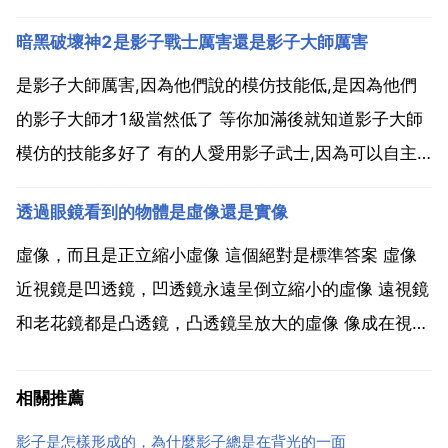
成影子.光照射角度不同,影子的形狀就不同.我們常說的
暗黑破壞神2是影子戰士厲害還是影子大師厲害
醫學上用的無影燈,是利用一組多盞燈從各個角度照射,
把物體的影子沖淡從而形成 無影 的效果,事實上還...
是影子大師厲害,因為他們說的模仿技能低,是因為他們
的影子大師才1級當然低了 等你加滿後就知道影子大師
模仿的技能多好了 有的人愛用影子武士,因為可以自主
決定影子的技能,也有人愛用大師,因為血多一些,綜合戰
透過眼鏡看到的物體是虛像還是實像
力略強一些.暗黑的技能裡,畢竟沒有哪個是 最好 的,看你
個人習慣啦.個人來說，推薦影子大師，首先，...
虛像，而且是正立縮小虛像 這個絕對是標準答案 虛像
近視鏡是凹透鏡，凹透鏡永遠呈倒立縮小的虛像 遠視鏡
和老花鏡都是凸透鏡，凸透鏡呈放大的虛像 像成在視網
膜上，是實像。為什麼透過眼鏡看到的是虛像 眼鏡使光
bai線發生折 射 你看到的東du西的位置就不在原先zhi
相關推薦
的地方了 是虛dao像 之所以你會把它看成...
影子是怎樣形成的，為什麼影子總是在背光的一面