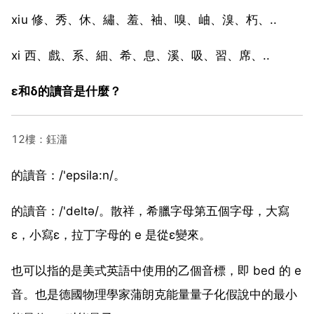
xⅰu 修、秀、休、繡、羞、袖、嗅、岫、溴、朽、..
xⅰ 西、戲、系、細、希、息、溪、吸、習、席、..
ε和δ的讀音是什麼？
12樓：鈺瀟
的讀音：/'epsila:n/。
的讀音：/'deltə/。散祥，希臘字母第五個字母，大寫
ε，小寫ε，拉丁字母的 e 是從ε變來。
也可以指的是美式英語中使用的乙個音標，即 bed 的 e
音。也是德國物理學家蒲朗克能量量子化假說中的最小