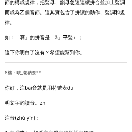
節的構成規律，把聲母、韻母急速連續拼合並加上聲調
而成為乙個音節。這其實包含了拼讀的動作、聲調和規
律。
如：「啊」的拼音是「ā」平聲）；
這下你明白了沒有？希望能幫到你。
8樓：哦_老衲要**
你好，注bai音就是用符號表du
明文字的讀音。zhi
注音(zhù yīn)：