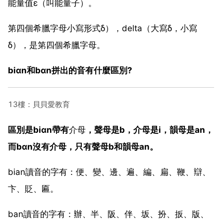
能量值ε（叫能量子）。
第四個希臘字母小寫形式δ），delta（大寫δ，小寫
δ），是第四個希臘字母。
biαn和bαn拼出的音有什麼區別?
13樓：貝貝愛教育
區別是biαn帶有
介母
，聲母是b，介母是i，韻母是an，
而bαn沒有介母，只有聲母b和韻母an。
bian讀音的字有：便、變、邊、遍、編、扁、鞭、辯、
卞、貶、匾。
ban讀音的字有：辦、半、阪、伴、坂、扮、扳、版、