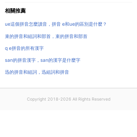
即可 for x to k x and hff if k h and k hf and ...
相關推薦
ue這個拼音怎麼讀音，拼音 e和ue的區別是什麼？
束的拼音和組詞和部首，束的拼音和部首
q e拼音的所有漢字
san的拼音漢字，san的漢字是什麼字
迅的拼音和組詞，迅組詞和拼音
Copyright 2018-2026 All Rights Reserved