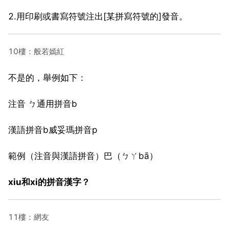
2.用印刷或書寫符號注出[某拼寫符號的]發音。
10樓：般若嫣紅
不是的，舉例如下：
注音 ㄅ通用拼音b
漢語拼音b威妥瑪拼音p
範例（注音與漢語拼音）巴（ㄅㄚbā）
xⅰu和xⅰ的拼音漢字？
11樓：網友