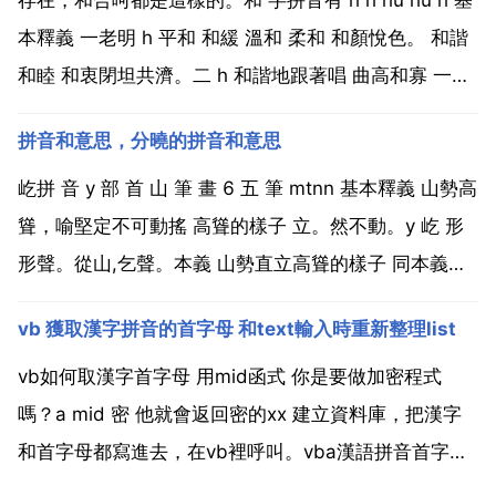
本釋義 一老明 h 平和 和緩 溫和 柔和 和顏悅色。 和諧
和睦 和衷閉坦共濟。二 h 和諧地跟著唱 曲高和寡 一唱
百和。 依照別人詩詞的題材和體裁做詩詞 奉和一首。
拼音和意思，分曉的拼音和意思
三 hu 粉狀或粒狀物摻和在一起，或加水攪拌使成較稀
的東西 和藥 藕...
屹拼 音 y 部 首 山 筆 畫 6 五 筆 mtnn 基本釋義 山勢高
聳，喻堅定不可動搖 高聳的樣子 立。然不動。y 屹 形
形聲。從山,乞聲。本義 山勢直立高聳的樣子 同本義。
後泛指聳立的 towering 屹山峙以迂鬱。迂鬱 盤曲的樣
vb 獲取漢字拼音的首字母 和text輸入時重新整理list
子。王延壽 魯靈光殿賦 又如 屹仡 挺拔雄勁的樣子 屹峙
聳...
vb如何取漢字首字母 用mid函式 你是要做加密程式
嗎？a mid 密 他就會返回密的xx 建立資料庫，把漢字
和首字母都寫進去，在vb裡呼叫。vba漢語拼音首字母
檢索。vb如何獲取某個字母開頭的所有漢字？改成這樣