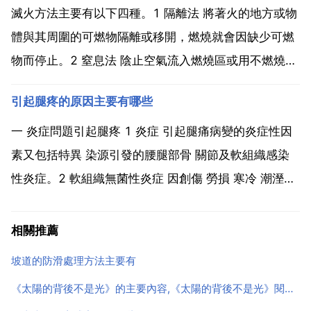
黴，嚴重時外葉枯死。藥劑防治為72 霜脲錳鋅可溼性...
滅火方法主要有以下四種。1 隔離法 將著火的地方或物
體與其周圍的可燃物隔離或移開，燃燒就會因缺少可燃
物而停止。2 窒息法 陰止空氣流入燃燒區或用不燃燒的
物質沖淡空氣，使燃燒物得到足夠的氧氣而熄滅。3 冷
引起腿疼的原因主要有哪些
卻法 將滅火劑直接噴射到燃燒物上，以降低燃燒物的溫
度。當燃燒物的溫度到該物的燃點以下時，燃燒即可
一 炎症問題引起腿疼 1 炎症 引起腿痛病變的炎症性因
停...
素又包括特異 染源引發的腰腿部骨 關節及軟組織感染
性炎症。2 軟組織無菌性炎症 因創傷 勞損 寒冷 潮溼和
肌肉痙攣等因素引起的軟組織無菌性炎症,病變部位充血
水腫 滲出和纖維組織粘連,從而導致腰腿痛。3 關節性
相關推薦
炎症 關節性炎症也是導致腿痛的一大原...
坡道的防滑處理方法主要有
《太陽的背後不是光》的主要內容,《太陽的背後不是光》閱讀答案