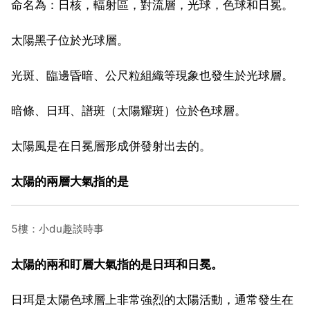
命名為：日核，輻射區，對流層，光球，色球和日冕。
太陽黑子位於光球層。
光斑、臨邊昏暗、公尺粒組織等現象也發生於光球層。
暗條、日珥、譜斑（太陽耀斑）位於色球層。
太陽風是在日冕層形成併發射出去的。
太陽的兩層大氣指的是
5樓：小du趣談時事
太陽的兩和盯層大氣指的是日珥和日冕。
日珥是太陽色球層上非常強烈的太陽活動，通常發生在