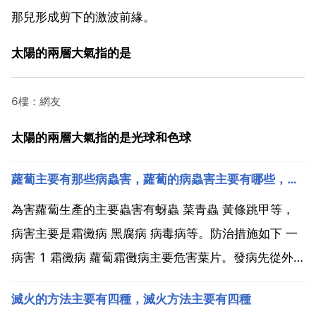
那兒形成剪下的激波前緣。
太陽的兩層大氣指的是
6樓：網友
太陽的兩層大氣指的是光球和色球
蘿蔔主要有那些病蟲害，蘿蔔的病蟲害主要有哪些，有什麼防治方法
為害蘿蔔生產的主要蟲害有蚜蟲 菜青蟲 黃條跳甲等，
病害主要是霜黴病 黑腐病 病毒病等。防治措施如下 一
病害 1 霜黴病 蘿蔔霜黴病主要危害葉片。發病先從外
葉開始，葉面出現淡綠色至淡黃色的小斑點，擴大後呈
滅火的方法主要有四種，滅火方法主要有四種
黃褐色，受葉脈限制成多角形。潮溼時葉背面出現白