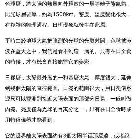
色球層，將太陽的熱量向外釋放的一層等離子態氣體，
比光球層要厚，約為1500km。密度、溫度變化很大，
有複雜的物理過程。日珥現象就發生在此層。
平時由於地球大氣把強烈的光球的光散射開，色球被淹
沒在藍天之中，我們是看不到這一層的。只有在日全食
的時候，才有機會直接飽覽它的姿彩。
日冕層，太陽最外層的一和基層大氣，厚度很大，延伸
到幾個太陽的直徑範圍。日冕的範圍很大，用日冕儀察
源只可以觀測到接近太陽表面的那部分日冕，一般叫做
內冕。亮度僅為光球的百萬分之一，只有在日全食時或
用特俗儀器才能看到。
它的邊界離太陽表面約有3個太陽半徑那麼遠，或者說