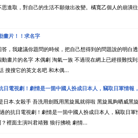
不思進取，對自己的生活不願做出改變。橘寬乙個人的崩潰往
動畫片！！求名字
回答，我建議你題問的時候，把自己想得到的問題說的明白透
動畫片的名字 木偶劇 淘氣一族 不過現在網上已經很難找到
的話 搜搜它的英文名吧 和木偶...
是日本.女殺手 吾洗用劍既用黑旋風就得啦 黑旋風夠晒威黑
看過的抗日電視劇！劇情是一箇中國人扮成日本人，竊取日軍
？裡面主演叫君靖難 狼行拂曉 劇情...