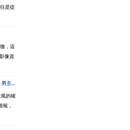
往是從
徹，這
影像資
一部小時候看過的日本電視劇,找一個小時候看過的抗日電視劇！劇情是一箇中國人扮成日本人，竊取日軍情報，男主角很帥，很聰明，整片
旋風的確
情報，