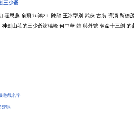
劍三少爺
 霍思燕 俞飛du鴻zhi 陳龍 王冰型別 武俠 古裝 導演 靳德茂
月，神劍山莊的三少爺謝曉峰 何中華 飾 與外號 奪命十三劍 的
機遊戲名字
影響嗎