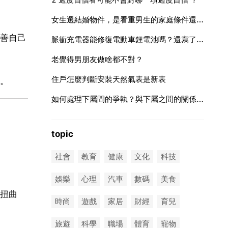
女生選結婚物件，是看重男生的家庭條件還是個人能力？
善自己
脈衝充電器能修復電動車鋰電池嗎？還寫了虧電啟用 20
老覺得男朋友做啥都不對？
住戶怎麼判斷安裝天然氣表是新表
。
如何處理下屬間的爭執？與下屬之間的關係不合，該如何去化解？
topic
社會
教育
健康
文化
科技
娛樂
心理
汽車
數碼
美食
扭曲
時尚
遊戲
家居
財經
育兒
旅遊
科學
職場
體育
寵物