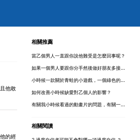
相關推薦
當乙個男人一直跟你說他難受是怎麼回事呢？
如果一個男人要跟你分手然後做好朋友多接觸，他啥意思啊？
小時候一款關於青蛙的小遊戲，一個綠色的青蛙闖關的單機遊戲,小時候玩的,記得他有三個版本
且他敢
如何改善小時候缺愛對乙個人的影響？
有關我小時候看過的動畫片的問題，有關一個我小時候看過的動畫片的問題
相關閱讀
他的經
2 過度自信者可能不會對哪一項過度自信 ？