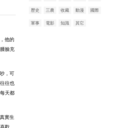
歷史
三農
收藏
動漫
國際
軍事
電影
知識
其它
解，他的
腫臉充
爭吵，可
往往也
每天都
的真實生
喜歡