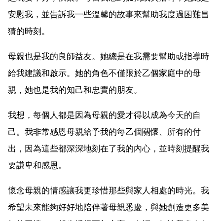
安慰我，並告訴我一些溫馨的故事來幫助我度過困難昌
猜的時刻。
母親也是我的良師益友。她總是在我需要幫助或指導時
給我建議和啟示。她的角色不僅限於乙個家庭中的母
親，她也是我的知己和忠實的朋友。
我想，每個人都是因為母親的愛才得以成為今天的自
己。我非常感恩母親給予我的每乙個關懷、所有的付
出，因為這些都深深地刻在了我的內心，並時刻提醒我
要謙卑和感恩。
懷念母親的情感讓我更珍惜那些與家人相處的時光。我
希望未來能夠好好地陪伴著母親悉慶，與她創造更多美