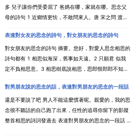
多 兒子讓你們受委屈了 爸媽在哪，家就在哪。思念父
母的詩句 1 近鄉情更怯，不敢問來人。唐 宋之問 渡漢
江 2 胡馬依北風，越鳥朝南枝。漢 古詩十九首 行行重
表達對女友的思念的詩句，對女朋友的思念的詩句
行行 3 悲歌可以當泣，遠望可以當歸。兩漢樂府 悲歌 4
昔我往矣，楊柳依依。今我來思，雨雪霏...
對女朋友的思念的詩句 摘要。您好，對愛人思念相思的
詩句都有 1 相思似海深，舊事如天遠。2 只願君 似我
定不負相思意。3 相思樹底說相思，思郎恨郎郎不知。
4 天長地久有時盡，此恨綿綿 絕期。5 平 不會相思，才
對男朋友說的思念的話，表達對男朋友的思念的一段話
會相思，便害相思。6 明 樓 休獨倚，酒 愁腸，化作相
思淚。7 獸爐沈 煙，翠沼殘花 寫...
還是不要說了吧 男人不能這麼慣著呢。親愛的，我的思
念很不聽話的自己跑了出來，任性的追尋你留下的影蹤
整首相思的詩詞發過去 表達對男朋友的思念的一段話 1
請你張開你心的耳朵，傾聽我訴說的愛戀，即使天崩地