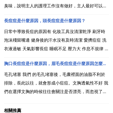
臭味，說明主人的護理工作沒有做好，主人最好可以為
貓咪及時護理，這樣才能保證貓咪的身體健康。第一，
長痘痘是什麼原因，頭長痘痘是什麼原因？
已經長時間沒有給貓咪梳毛 洗澡，到時它身上堆積了很
多的灰塵汙垢，沾染了其它不乾淨的東西而散發出臭
日常中導致長痘的原因有 化妝工具沒清潔乾淨 刷牙時
味。其...
泡沫殘留嘴邊 健身後的汗水沒有及時清潔 愛擠痘痘 洗
衣液過敏 天氣影響長痘 睡眠不足 壓力大 作息不規律 近
期有吃藥 衛生習慣不好。估計是原因還是上火，另外工
胸口長痘痘是什麼原因，眉毛長痘痘是什麼原因怎麼調理
作太長時間，睡眠不好的話，容易引起皮脂分泌過多，
進而導致長痘痘，平時飲食少吃辛辣油膩食物就會...
毛孔堵塞 我們 的毛孔堵塞後，毛囊裡面的油脂不利於
排除，長此以往，就會形成小痘痘。文胸透氣性不好 我
們在選擇文胸的時候往往會關注是否漂亮，而忽視了文
胸的透氣性，小編在此告訴大家，文胸的透氣性不好，
也是胸部長痘痘的原因之一。體內激素分泌失衡 體內激
相關推薦