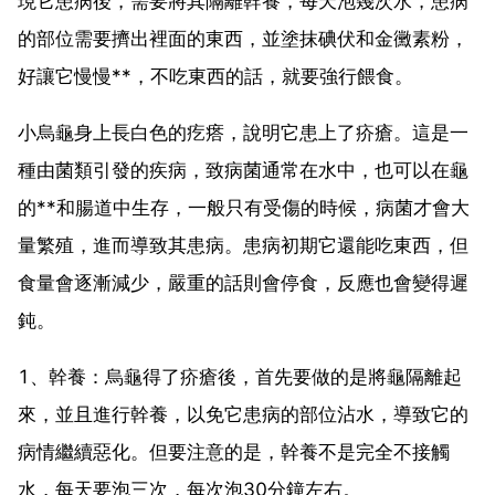
現它患病後，需要將其隔離幹養，每天泡幾次水，患病
的部位需要擠出裡面的東西，並塗抹碘伏和金黴素粉，
好讓它慢慢**，不吃東西的話，就要強行餵食。
小烏龜身上長白色的疙瘩，說明它患上了疥瘡。這是一
種由菌類引發的疾病，致病菌通常在水中，也可以在龜
的**和腸道中生存，一般只有受傷的時候，病菌才會大
量繁殖，進而導致其患病。患病初期它還能吃東西，但
食量會逐漸減少，嚴重的話則會停食，反應也會變得遲
鈍。
1、幹養：烏龜得了疥瘡後，首先要做的是將龜隔離起
來，並且進行幹養，以免它患病的部位沾水，導致它的
病情繼續惡化。但要注意的是，幹養不是完全不接觸
水，每天要泡三次，每次泡30分鐘左右。