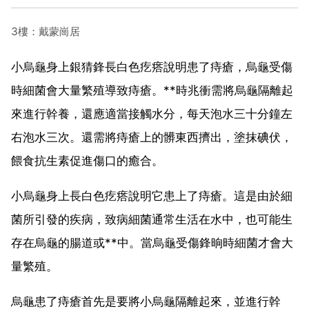
3樓：戴蒙崗居
小烏龜身上銀猜鋒長白色疙瘩說明患了痔瘡，烏龜受傷
時細菌會大量繁殖導致痔瘡。**時兆衝需將烏龜隔離起
來進行幹養，還應適當接觸水分，每天泡水三十分鐘左
右泡水三次。還需將痔瘡上的髒東西擠出，塗抹碘伏，
餵食抗生素促進傷口的癒合。
小烏龜身上長白色疙瘩說明它患上了痔瘡。這是由於細
菌所引發的疾病，致病細菌通常生活在水中，也可能生
存在烏龜的腸道或**中。當烏龜受傷鋒晌時細菌才會大
量繁殖。
烏龜患了痔瘡首先是要將小烏龜隔離起來，並進行幹